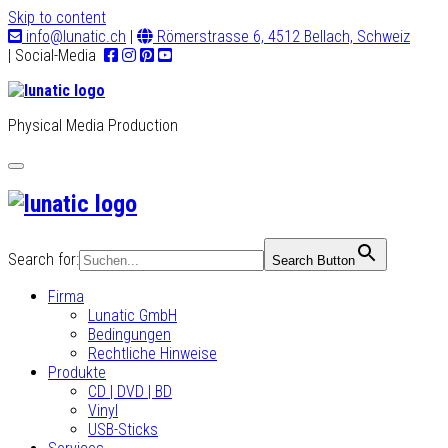
Skip to content
info@lunatic.ch
|
Römerstrasse 6, 4512 Bellach, Schweiz
| Social-Media
Physical Media Production
Toggle
navigation
Search for:
Search Button
Firma
Lunatic GmbH
Bedingungen
Rechtliche Hinweise
Produkte
CD | DVD | BD
Vinyl
USB-Sticks