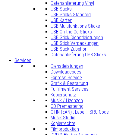
Datenanlieferung Vinyl
USB-Sticks
USB Sticks Standard
USB Karten
USB Multifunktions Sticks
USB On the Go Sticks
USB Stick Dienstleistungen
USB Stick Verpackungen
USB Stick Zubehör
Datenanlieferung USB Sticks
Services
Dienstleistungen
Downloadcodes
Express Service
Grafik & Gestaltung
Fulfillment Services
Kopierschutz
Musik / Lizenzen
CD Premastering
GTIN (EAN)-, Label-, ISRC-Code
Musik Studio
Kopierrechte
Filmproduktion
DVD & BluRay Authoring