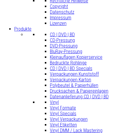
Rechtliche Hinweise
Copyright
Datenschutz
Impressum
Lizenzen
Produkte
CD | DVD | BD
CD-Pressung
DVD-Pressung
BluRay-Pressung
Kleinauflagen Kopierservice
Bedruckte Rohlinge
CD | DVD | BD Specials
Verpackungen Kunststoff
Verpackungen Karton
Polybeutel & Papierhüllen
Drucksachen & Papiereinlagen
Datenanlieferung CD | DVD | BD
Vinyl
Vinyl Formate
Vinyl Specials
Vinyl Verpackungen
Vinyl Etiketten
Vinyl DMM / Lack Mastering