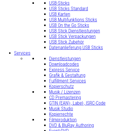
USB-Sticks
USB Sticks Standard
USB Karten
USB Multifunktions Sticks
USB On the Go Sticks
USB Stick Dienstleistungen
USB Stick Verpackungen
USB Stick Zubehör
Datenanlieferung USB Sticks
Services
Dienstleistungen
Downloadcodes
Express Service
Grafik & Gestaltung
Fulfillment Services
Kopierschutz
Musik / Lizenzen
CD Premastering
GTIN (EAN)-, Label-, ISRC-Code
Musik Studio
Kopierrechte
Filmproduktion
DVD & BluRay Authoring
Event-DVD