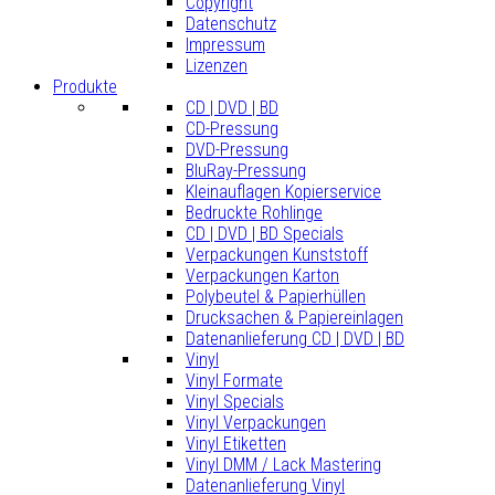
Copyright
Datenschutz
Impressum
Lizenzen
Produkte
CD | DVD | BD
CD-Pressung
DVD-Pressung
BluRay-Pressung
Kleinauflagen Kopierservice
Bedruckte Rohlinge
CD | DVD | BD Specials
Verpackungen Kunststoff
Verpackungen Karton
Polybeutel & Papierhüllen
Drucksachen & Papiereinlagen
Datenanlieferung CD | DVD | BD
Vinyl
Vinyl Formate
Vinyl Specials
Vinyl Verpackungen
Vinyl Etiketten
Vinyl DMM / Lack Mastering
Datenanlieferung Vinyl