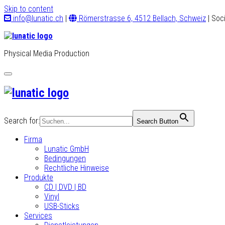
Skip to content
info@lunatic.ch
|
Römerstrasse 6, 4512 Bellach, Schweiz
| Soc
Physical Media Production
Toggle
navigation
Search for:
Search Button
Firma
Lunatic GmbH
Bedingungen
Rechtliche Hinweise
Produkte
CD | DVD | BD
Vinyl
USB-Sticks
Services