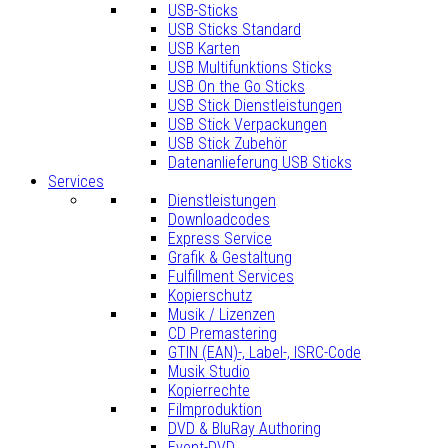
USB-Sticks
USB Sticks Standard
USB Karten
USB Multifunktions Sticks
USB On the Go Sticks
USB Stick Dienstleistungen
USB Stick Verpackungen
USB Stick Zubehör
Datenanlieferung USB Sticks
Services
Dienstleistungen
Downloadcodes
Express Service
Grafik & Gestaltung
Fulfillment Services
Kopierschutz
Musik / Lizenzen
CD Premastering
GTIN (EAN)-, Label-, ISRC-Code
Musik Studio
Kopierrechte
Filmproduktion
DVD & BluRay Authoring
Event-DVD