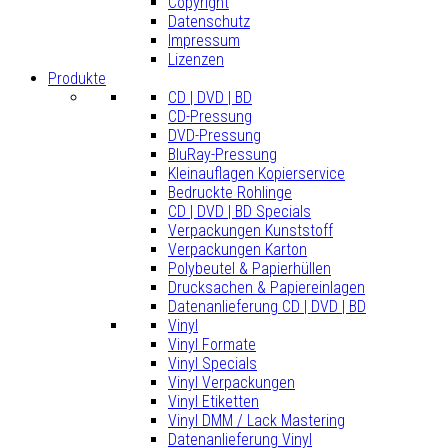
Copyright
Datenschutz
Impressum
Lizenzen
Produkte
CD | DVD | BD
CD-Pressung
DVD-Pressung
BluRay-Pressung
Kleinauflagen Kopierservice
Bedruckte Rohlinge
CD | DVD | BD Specials
Verpackungen Kunststoff
Verpackungen Karton
Polybeutel & Papierhüllen
Drucksachen & Papiereinlagen
Datenanlieferung CD | DVD | BD
Vinyl
Vinyl Formate
Vinyl Specials
Vinyl Verpackungen
Vinyl Etiketten
Vinyl DMM / Lack Mastering
Datenanlieferung Vinyl