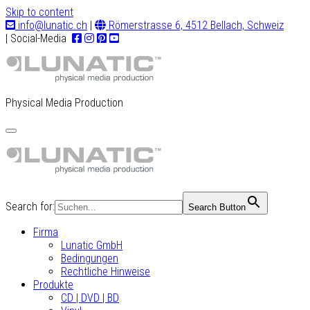
Skip to content
info@lunatic.ch
|
Römerstrasse 6, 4512 Bellach, Schweiz
| Social-Media
Physical Media Production
Toggle
navigation
Search for:
Search Button
Firma
Lunatic GmbH
Bedingungen
Rechtliche Hinweise
Produkte
CD | DVD | BD