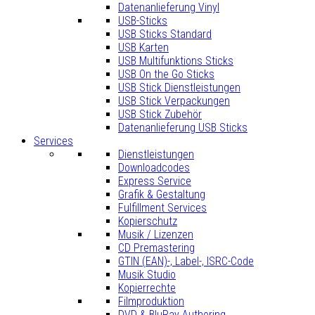
Datenanlieferung Vinyl
USB-Sticks
USB Sticks Standard
USB Karten
USB Multifunktions Sticks
USB On the Go Sticks
USB Stick Dienstleistungen
USB Stick Verpackungen
USB Stick Zubehör
Datenanlieferung USB Sticks
Services
Dienstleistungen
Downloadcodes
Express Service
Grafik & Gestaltung
Fulfillment Services
Kopierschutz
Musik / Lizenzen
CD Premastering
GTIN (EAN)-, Label-, ISRC-Code
Musik Studio
Kopierrechte
Filmproduktion
DVD & BluRay Authoring