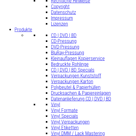
Rechtliche Hinweise
Copyright
Datenschutz
Impressum
Lizenzen
Produkte
CD | DVD | BD
CD-Pressung
DVD-Pressung
BluRay-Pressung
Kleinauflagen Kopierservice
Bedruckte Rohlinge
CD | DVD | BD Specials
Verpackungen Kunststoff
Verpackungen Karton
Polybeutel & Papierhüllen
Drucksachen & Papiereinlagen
Datenanlieferung CD | DVD | BD
Vinyl
Vinyl Formate
Vinyl Specials
Vinyl Verpackungen
Vinyl Etiketten
Vinyl DMM / Lack Mastering