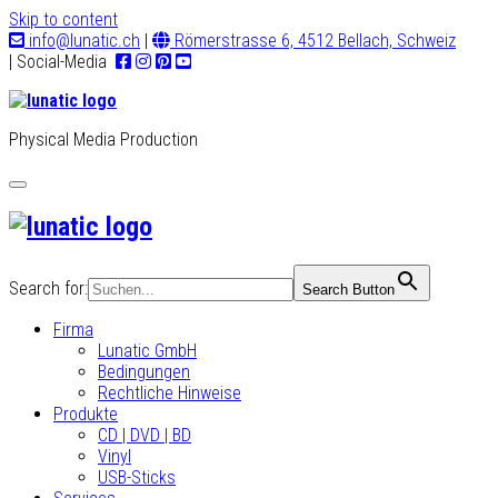
Skip to content
info@lunatic.ch
|
Römerstrasse 6, 4512 Bellach, Schweiz
| Social-Media
Physical Media Production
Toggle
navigation
Search for:
Search Button
Firma
Lunatic GmbH
Bedingungen
Rechtliche Hinweise
Produkte
CD | DVD | BD
Vinyl
USB-Sticks