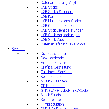
Datenanlieferung Vinyl
USB-Sticks
USB Sticks Standard
USB Karten
USB Multifunktions Sticks
USB On the Go Sticks
USB Stick Dienstleistungen
USB Stick Verpackungen
USB Stick Zubehör
Datenanlieferung USB Sticks
Services
Dienstleistungen
Downloadcodes
Express Service
Grafik & Gestaltung
Fulfillment Services
Kopierschutz
Musik / Lizenzen
CD Premastering
GTIN (EAN)-, Label-, ISRC-Code
Musik Studio
Kopierrechte
Filmproduktion
DVD & BluRay Authoring