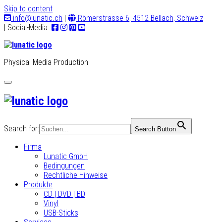
Skip to content
info@lunatic.ch
|
Römerstrasse 6, 4512 Bellach, Schweiz
| Social-Media
Physical Media Production
Toggle
navigation
Search for:
Search Button
Firma
Lunatic GmbH
Bedingungen
Rechtliche Hinweise
Produkte
CD | DVD | BD
Vinyl
USB-Sticks