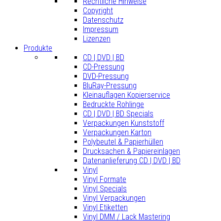
Rechtliche Hinweise
Copyright
Datenschutz
Impressum
Lizenzen
Produkte
CD | DVD | BD
CD-Pressung
DVD-Pressung
BluRay-Pressung
Kleinauflagen Kopierservice
Bedruckte Rohlinge
CD | DVD | BD Specials
Verpackungen Kunststoff
Verpackungen Karton
Polybeutel & Papierhüllen
Drucksachen & Papiereinlagen
Datenanlieferung CD | DVD | BD
Vinyl
Vinyl Formate
Vinyl Specials
Vinyl Verpackungen
Vinyl Etiketten
Vinyl DMM / Lack Mastering