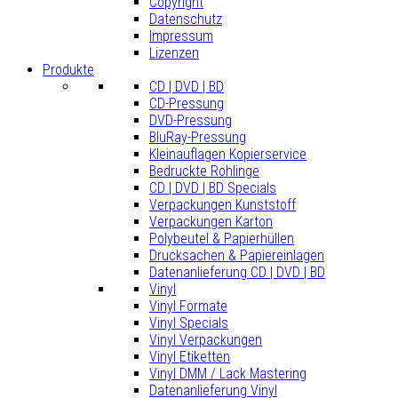
Copyright
Datenschutz
Impressum
Lizenzen
Produkte
CD | DVD | BD
CD-Pressung
DVD-Pressung
BluRay-Pressung
Kleinauflagen Kopierservice
Bedruckte Rohlinge
CD | DVD | BD Specials
Verpackungen Kunststoff
Verpackungen Karton
Polybeutel & Papierhüllen
Drucksachen & Papiereinlagen
Datenanlieferung CD | DVD | BD
Vinyl
Vinyl Formate
Vinyl Specials
Vinyl Verpackungen
Vinyl Etiketten
Vinyl DMM / Lack Mastering
Datenanlieferung Vinyl