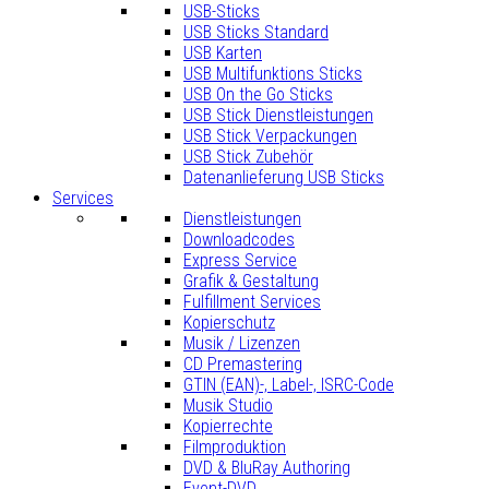
USB-Sticks
USB Sticks Standard
USB Karten
USB Multifunktions Sticks
USB On the Go Sticks
USB Stick Dienstleistungen
USB Stick Verpackungen
USB Stick Zubehör
Datenanlieferung USB Sticks
Services
Dienstleistungen
Downloadcodes
Express Service
Grafik & Gestaltung
Fulfillment Services
Kopierschutz
Musik / Lizenzen
CD Premastering
GTIN (EAN)-, Label-, ISRC-Code
Musik Studio
Kopierrechte
Filmproduktion
DVD & BluRay Authoring
Event-DVD