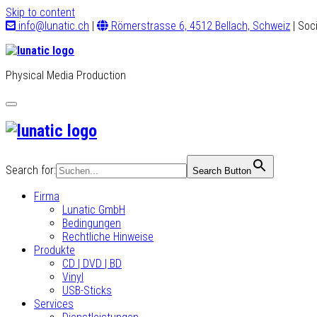
Skip to content
info@lunatic.ch
|
Römerstrasse 6, 4512 Bellach, Schweiz
| Soc
Physical Media Production
Toggle
navigation
Search for:
Search Button
Firma
Lunatic GmbH
Bedingungen
Rechtliche Hinweise
Produkte
CD | DVD | BD
Vinyl
USB-Sticks
Services