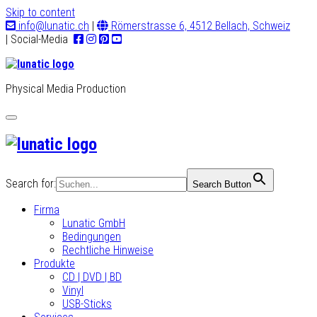
Skip to content
info@lunatic.ch
|
Römerstrasse 6, 4512 Bellach, Schweiz
| Social-Media
Physical Media Production
Toggle
navigation
Search for:
Search Button
Firma
Lunatic GmbH
Bedingungen
Rechtliche Hinweise
Produkte
CD | DVD | BD
Vinyl
USB-Sticks