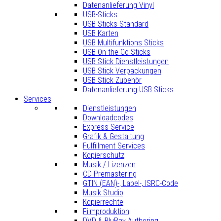
Datenanlieferung Vinyl
USB-Sticks
USB Sticks Standard
USB Karten
USB Multifunktions Sticks
USB On the Go Sticks
USB Stick Dienstleistungen
USB Stick Verpackungen
USB Stick Zubehör
Datenanlieferung USB Sticks
Services
Dienstleistungen
Downloadcodes
Express Service
Grafik & Gestaltung
Fulfillment Services
Kopierschutz
Musik / Lizenzen
CD Premastering
GTIN (EAN)-, Label-, ISRC-Code
Musik Studio
Kopierrechte
Filmproduktion
DVD & BluRay Authoring