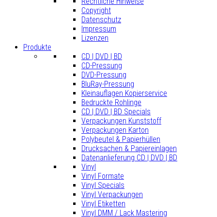
Rechtliche Hinweise
Copyright
Datenschutz
Impressum
Lizenzen
Produkte
CD | DVD | BD
CD-Pressung
DVD-Pressung
BluRay-Pressung
Kleinauflagen Kopierservice
Bedruckte Rohlinge
CD | DVD | BD Specials
Verpackungen Kunststoff
Verpackungen Karton
Polybeutel & Papierhüllen
Drucksachen & Papiereinlagen
Datenanlieferung CD | DVD | BD
Vinyl
Vinyl Formate
Vinyl Specials
Vinyl Verpackungen
Vinyl Etiketten
Vinyl DMM / Lack Mastering