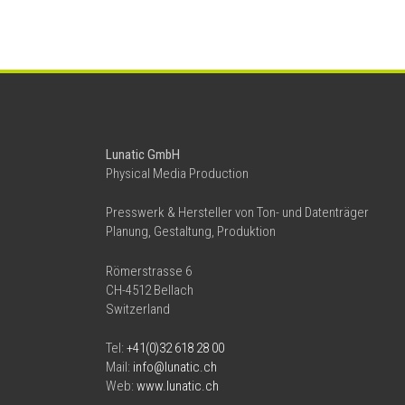
Lunatic GmbH
Physical Media Production
Presswerk & Hersteller von Ton- und Datenträger
Planung, Gestaltung, Produktion
Römerstrasse 6
CH-4512 Bellach
Switzerland
Tel:
+41(0)32 618 28 00
Mail:
info@lunatic.ch
Web:
www.lunatic.ch