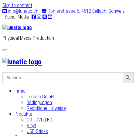
Skip to content
info@lunatic.ch
|
Römerstrasse 6, 4512 Bellach, Schweiz
| Social-Media
Physical Media Production
Toggle
navigation
Search Button
Search
for:
Firma
Lunatic GmbH
Bedingungen
Rechtliche Hinweise
Produkte
CD | DVD | BD
Vinyl
USB-Sticks