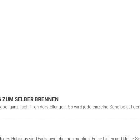
NG ZUM SELBER BRENNEN
ibel ganz nach Ihren Vorstellungen. So wird jede einzelne Scheibe auf den e
h des Hubrings sind Farbabweichungen möglich. Feine Linien und kleine Sch