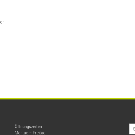
t
er
Se
Öffnungszeiten
for
Montag – Freitag