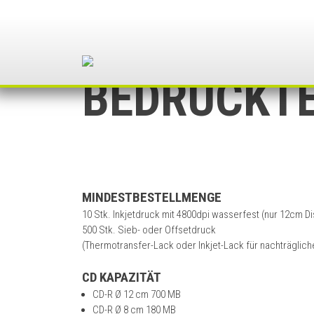
Skip
to
content
BEDRUCKTE
MINDESTBESTELLMENGE
10 Stk. Inkjetdruck mit 4800dpi wasserfest (nur 12cm Di
500 Stk. Sieb- oder Offsetdruck
(Thermotransfer-Lack oder Inkjet-Lack für nachträglich
CD KAPAZITÄT
CD-R Ø 12 cm 700 MB
CD-R Ø 8 cm 180 MB