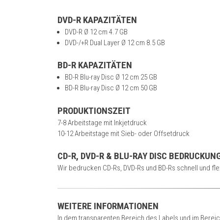
DVD-R KAPAZITÄTEN
DVD-R Ø 12 cm 4.7 GB
DVD-/+R Dual Layer Ø 12 cm 8.5 GB
BD-R KAPAZITÄTEN
BD-R Blu-ray Disc Ø 12 cm 25 GB
BD-R Blu-ray Disc Ø 12 cm 50 GB
PRODUKTIONSZEIT
7-8 Arbeitstage mit Inkjetdruck
10-12 Arbeitstage mit Sieb- oder Offsetdruck
CD-R, DVD-R & BLU-RAY DISC BEDRUCKU
Wir bedrucken CD-Rs, DVD-Rs und BD-Rs schnell und flex
WEITERE INFORMATIONEN
In dem transparenten Bereich des Labels und im Bereic