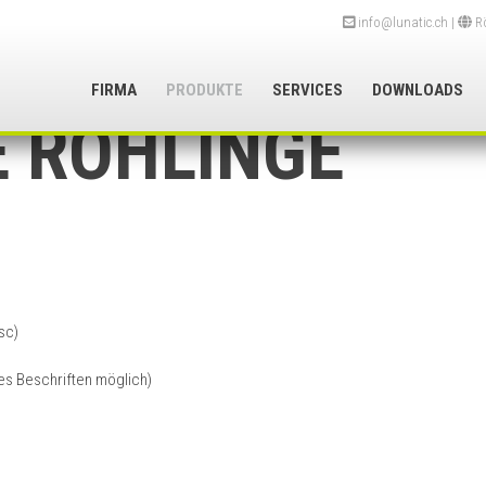
info@lunatic.ch
|
Rö
FIRMA
PRODUKTE
SERVICES
DOWNLOADS
 ROHLINGE
sc)
es Beschriften möglich)