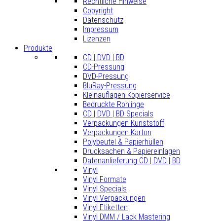
Rechtliche Hinweise
Copyright
Datenschutz
Impressum
Lizenzen
Produkte
CD | DVD | BD
CD-Pressung
DVD-Pressung
BluRay-Pressung
Kleinauflagen Kopierservice
Bedruckte Rohlinge
CD | DVD | BD Specials
Verpackungen Kunststoff
Verpackungen Karton
Polybeutel & Papierhüllen
Drucksachen & Papiereinlagen
Datenanlieferung CD | DVD | BD
Vinyl
Vinyl Formate
Vinyl Specials
Vinyl Verpackungen
Vinyl Etiketten
Vinyl DMM / Lack Mastering