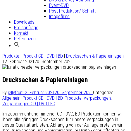
Event-DVD
Post-Produktion/ Schnitt
Imagefilme
Downloads
Preisanfrage
Kontakt
Referenzen
Produkte
|
Produkt CD | DVD | BD
|
Drucksachen & Papiereinlagen
12. Februar 2021
20. September 2021
Drucksachen & Papiereinlagen
By
jellyfruit
12. Februar 2021
20. September 2021
Categories:
Allgemein
,
Produkt CD | DVD | BD
,
Produkte
,
Verpackungen
,
Verpackungen CD | DVD | BD
Im Zusammenhang mir einer CD , DVD, BD Produktion können wir
Ihnen alle gängigen Drucksachen für unsere Verpackungen in
bester Qualität anbieten. Abhängig von der Auflage erstellen wir
Ihre Drucksachen und Papiereinlagen im Digital- oder Offsetdruck.