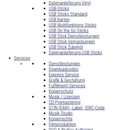
Datenanlieferung Vinyl
USB-Sticks
USB Sticks Standard
USB Karten
USB Multifunktions Sticks
USB On the Go Sticks
USB Stick Dienstleistungen
USB Stick Verpackungen
USB Stick Zubehör
Datenanlieferung USB Sticks
Services
Dienstleistungen
Downloadcodes
Express Service
Grafik & Gestaltung
Fulfillment Services
Kopierschutz
Musik / Lizenzen
CD Premastering
GTIN (EAN)-, Label-, ISRC-Code
Musik Studio
Kopierrechte
Filmproduktion
DVD & BluRay Authoring