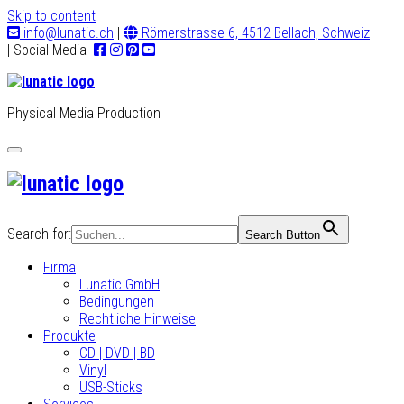
Skip to content
info@lunatic.ch
|
Römerstrasse 6, 4512 Bellach, Schweiz
| Social-Media
Physical Media Production
Toggle
navigation
Search for:
Search Button
Firma
Lunatic GmbH
Bedingungen
Rechtliche Hinweise
Produkte
CD | DVD | BD
Vinyl
USB-Sticks