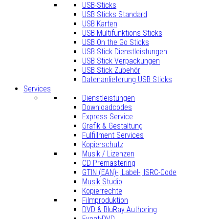
USB-Sticks
USB Sticks Standard
USB Karten
USB Multifunktions Sticks
USB On the Go Sticks
USB Stick Dienstleistungen
USB Stick Verpackungen
USB Stick Zubehör
Datenanlieferung USB Sticks
Services
Dienstleistungen
Downloadcodes
Express Service
Grafik & Gestaltung
Fulfillment Services
Kopierschutz
Musik / Lizenzen
CD Premastering
GTIN (EAN)-, Label-, ISRC-Code
Musik Studio
Kopierrechte
Filmproduktion
DVD & BluRay Authoring
Event-DVD