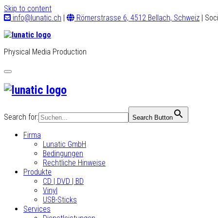
Skip to content
info@lunatic.ch
|
Römerstrasse 6, 4512 Bellach, Schweiz
| Soc
Physical Media Production
Toggle
navigation
Search for:
Search Button
Firma
Lunatic GmbH
Bedingungen
Rechtliche Hinweise
Produkte
CD | DVD | BD
Vinyl
USB-Sticks
Services