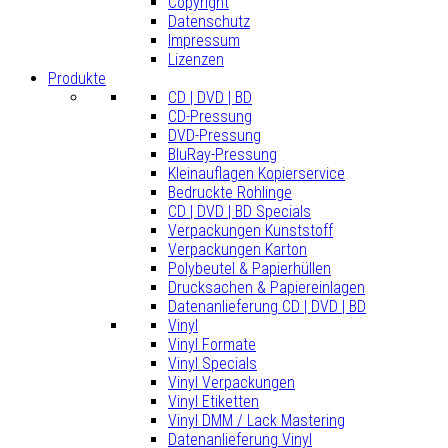
Copyright
Datenschutz
Impressum
Lizenzen
Produkte
CD | DVD | BD
CD-Pressung
DVD-Pressung
BluRay-Pressung
Kleinauflagen Kopierservice
Bedruckte Rohlinge
CD | DVD | BD Specials
Verpackungen Kunststoff
Verpackungen Karton
Polybeutel & Papierhüllen
Drucksachen & Papiereinlagen
Datenanlieferung CD | DVD | BD
Vinyl
Vinyl Formate
Vinyl Specials
Vinyl Verpackungen
Vinyl Etiketten
Vinyl DMM / Lack Mastering
Datenanlieferung Vinyl