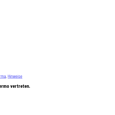
irma
,
Hinweise
ermo vertreten.