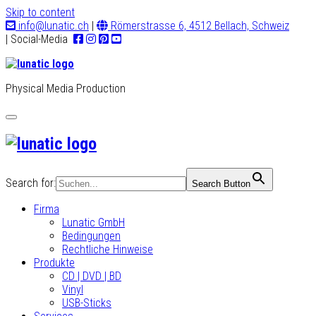
Skip to content
info@lunatic.ch
|
Römerstrasse 6, 4512 Bellach, Schweiz
| Social-Media
Physical Media Production
Toggle
navigation
Search for:
Search Button
Firma
Lunatic GmbH
Bedingungen
Rechtliche Hinweise
Produkte
CD | DVD | BD
Vinyl
USB-Sticks