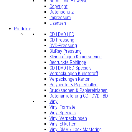
Rechtliche Hinweise
Copyright
Datenschutz
Impressum
Lizenzen
Produkte
CD | DVD | BD
CD-Pressung
DVD-Pressung
BluRay-Pressung
Kleinauflagen Kopierservice
Bedruckte Rohlinge
CD | DVD | BD Specials
Verpackungen Kunststoff
Verpackungen Karton
Polybeutel & Papierhüllen
Drucksachen & Papiereinlagen
Datenanlieferung CD | DVD | BD
Vinyl
Vinyl Formate
Vinyl Specials
Vinyl Verpackungen
Vinyl Etiketten
Vinyl DMM / Lack Mastering