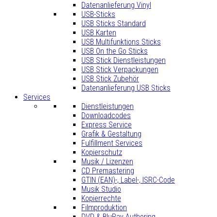
Datenanlieferung Vinyl
USB-Sticks
USB Sticks Standard
USB Karten
USB Multifunktions Sticks
USB On the Go Sticks
USB Stick Dienstleistungen
USB Stick Verpackungen
USB Stick Zubehör
Datenanlieferung USB Sticks
Services
Dienstleistungen
Downloadcodes
Express Service
Grafik & Gestaltung
Fulfillment Services
Kopierschutz
Musik / Lizenzen
CD Premastering
GTIN (EAN)-, Label-, ISRC-Code
Musik Studio
Kopierrechte
Filmproduktion
DVD & BluRay Authoring