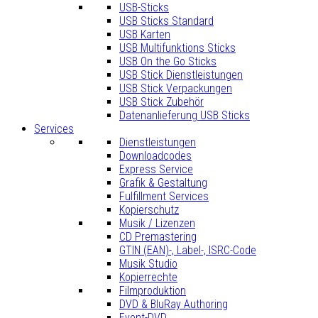
USB-Sticks
USB Sticks Standard
USB Karten
USB Multifunktions Sticks
USB On the Go Sticks
USB Stick Dienstleistungen
USB Stick Verpackungen
USB Stick Zubehör
Datenanlieferung USB Sticks
Services
Dienstleistungen
Downloadcodes
Express Service
Grafik & Gestaltung
Fulfillment Services
Kopierschutz
Musik / Lizenzen
CD Premastering
GTIN (EAN)-, Label-, ISRC-Code
Musik Studio
Kopierrechte
Filmproduktion
DVD & BluRay Authoring
Event-DVD