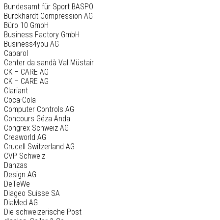
Bundesamt für Sport BASPO
Burckhardt Compression AG
Büro 10 GmbH
Business Factory GmbH
Business4you AG
Caparol
Center da sandà Val Müstair
CK – CARE AG
CK – CARE AG
Clariant
Coca-Cola
Computer Controls AG
Concours Géza Anda
Congrex Schweiz AG
Creaworld AG
Crucell Switzerland AG
CVP Schweiz
Danzas
Design AG
DeTeWe
Diageo Suisse SA
DiaMed AG
Die schweizerische Post