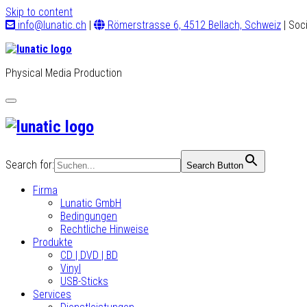
Skip to content
info@lunatic.ch
|
Römerstrasse 6, 4512 Bellach, Schweiz
| Soc
Physical Media Production
Toggle
navigation
Search for:
Search Button
Firma
Lunatic GmbH
Bedingungen
Rechtliche Hinweise
Produkte
CD | DVD | BD
Vinyl
USB-Sticks
Services