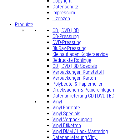
Copyright
Datenschutz
Impressum
Lizenzen
Produkte
CD | DVD | BD
CD-Pressung
DVD-Pressung
BluRay-Pressung
Kleinauflagen Kopierservice
Bedruckte Rohlinge
CD | DVD | BD Specials
Verpackungen Kunststoff
Verpackungen Karton
Polybeutel & Papierhüllen
Drucksachen & Papiereinlagen
Datenanlieferung CD | DVD | BD
Vinyl
Vinyl Formate
Vinyl Specials
Vinyl Verpackungen
Vinyl Etiketten
Vinyl DMM / Lack Mastering
Datenanlieferung Vinyl