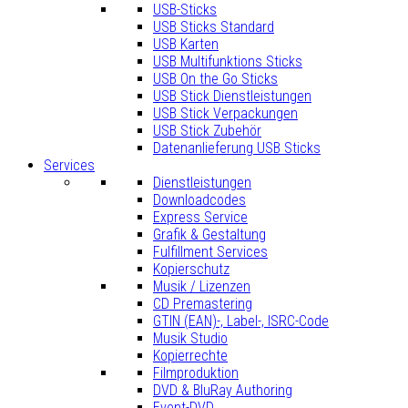
USB-Sticks
USB Sticks Standard
USB Karten
USB Multifunktions Sticks
USB On the Go Sticks
USB Stick Dienstleistungen
USB Stick Verpackungen
USB Stick Zubehör
Datenanlieferung USB Sticks
Services
Dienstleistungen
Downloadcodes
Express Service
Grafik & Gestaltung
Fulfillment Services
Kopierschutz
Musik / Lizenzen
CD Premastering
GTIN (EAN)-, Label-, ISRC-Code
Musik Studio
Kopierrechte
Filmproduktion
DVD & BluRay Authoring
Event-DVD