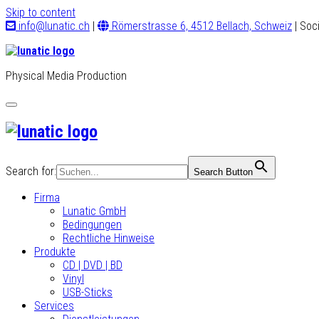
Skip to content
info@lunatic.ch
|
Römerstrasse 6, 4512 Bellach, Schweiz
| Soc
Physical Media Production
Toggle
navigation
Search for:
Search Button
Firma
Lunatic GmbH
Bedingungen
Rechtliche Hinweise
Produkte
CD | DVD | BD
Vinyl
USB-Sticks
Services