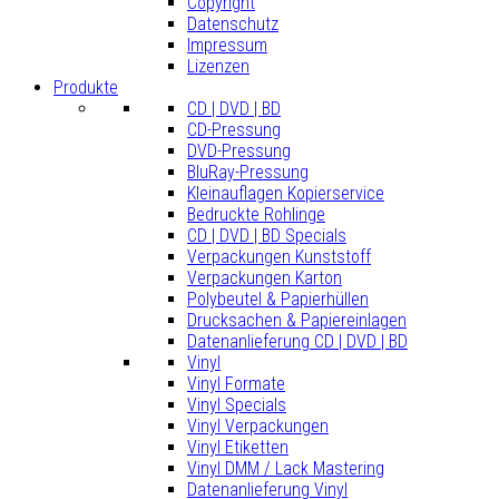
Copyright
Datenschutz
Impressum
Lizenzen
Produkte
CD | DVD | BD
CD-Pressung
DVD-Pressung
BluRay-Pressung
Kleinauflagen Kopierservice
Bedruckte Rohlinge
CD | DVD | BD Specials
Verpackungen Kunststoff
Verpackungen Karton
Polybeutel & Papierhüllen
Drucksachen & Papiereinlagen
Datenanlieferung CD | DVD | BD
Vinyl
Vinyl Formate
Vinyl Specials
Vinyl Verpackungen
Vinyl Etiketten
Vinyl DMM / Lack Mastering
Datenanlieferung Vinyl