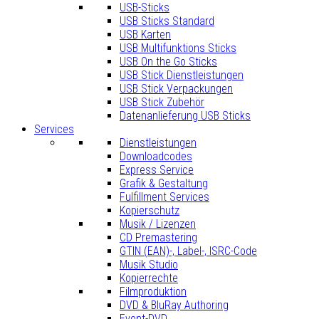
USB-Sticks
USB Sticks Standard
USB Karten
USB Multifunktions Sticks
USB On the Go Sticks
USB Stick Dienstleistungen
USB Stick Verpackungen
USB Stick Zubehör
Datenanlieferung USB Sticks
Services
Dienstleistungen
Downloadcodes
Express Service
Grafik & Gestaltung
Fulfillment Services
Kopierschutz
Musik / Lizenzen
CD Premastering
GTIN (EAN)-, Label-, ISRC-Code
Musik Studio
Kopierrechte
Filmproduktion
DVD & BluRay Authoring
Event-DVD