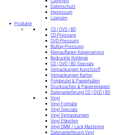
Copyright
Datenschutz
Impressum
Lizenzen
Produkte
CD | DVD | BD
CD-Pressung
DVD-Pressung
BluRay-Pressung
Kleinauflagen Kopierservice
Bedruckte Rohlinge
CD | DVD | BD Specials
Verpackungen Kunststoff
Verpackungen Karton
Polybeutel & Papierhüllen
Drucksachen & Papiereinlagen
Datenanlieferung CD | DVD | BD
Vinyl
Vinyl Formate
Vinyl Specials
Vinyl Verpackungen
Vinyl Etiketten
Vinyl DMM / Lack Mastering
Datenanlieferung Vinyl