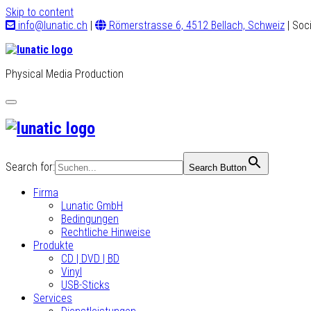
Skip to content
info@lunatic.ch
|
Römerstrasse 6, 4512 Bellach, Schweiz
| Soc
Physical Media Production
Toggle
navigation
Search for:
Search Button
Firma
Lunatic GmbH
Bedingungen
Rechtliche Hinweise
Produkte
CD | DVD | BD
Vinyl
USB-Sticks
Services