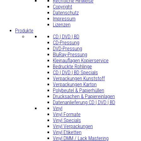
Rechtliche Hinweise
Copyright
Datenschutz
Impressum
Lizenzen
Produkte
CD | DVD | BD
CD-Pressung
DVD-Pressung
BluRay-Pressung
Kleinauflagen Kopierservice
Bedruckte Rohlinge
CD | DVD | BD Specials
Verpackungen Kunststoff
Verpackungen Karton
Polybeutel & Papierhüllen
Drucksachen & Papiereinlagen
Datenanlieferung CD | DVD | BD
Vinyl
Vinyl Formate
Vinyl Specials
Vinyl Verpackungen
Vinyl Etiketten
Vinyl DMM / Lack Mastering