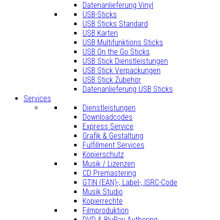
Datenanlieferung Vinyl
USB-Sticks
USB Sticks Standard
USB Karten
USB Multifunktions Sticks
USB On the Go Sticks
USB Stick Dienstleistungen
USB Stick Verpackungen
USB Stick Zubehör
Datenanlieferung USB Sticks
Services
Dienstleistungen
Downloadcodes
Express Service
Grafik & Gestaltung
Fulfillment Services
Kopierschutz
Musik / Lizenzen
CD Premastering
GTIN (EAN)-, Label-, ISRC-Code
Musik Studio
Kopierrechte
Filmproduktion
DVD & BluRay Authoring