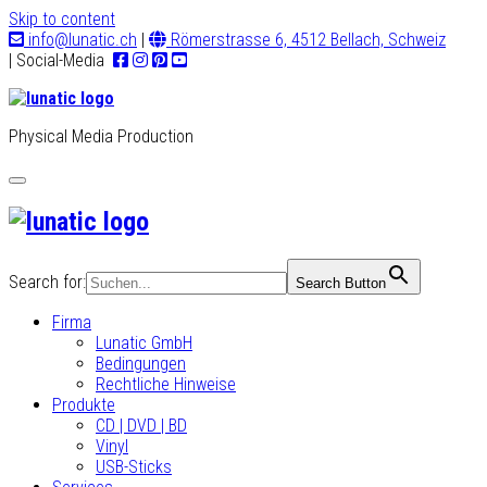
Skip to content
info@lunatic.ch
|
Römerstrasse 6, 4512 Bellach, Schweiz
| Social-Media
Physical Media Production
Toggle
navigation
Search for:
Search Button
Firma
Lunatic GmbH
Bedingungen
Rechtliche Hinweise
Produkte
CD | DVD | BD
Vinyl
USB-Sticks