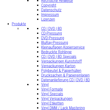
Rechtliche Hinweise
Copyright
Datenschutz
Impressum
Lizenzen
Produkte
CD | DVD | BD
CD-Pressung
DVD-Pressung
BluRay-Pressung
Kleinauflagen Kopierservice
Bedruckte Rohlinge
CD | DVD | BD Specials
Verpackungen Kunststoff
Verpackungen Karton
Polybeutel & Papierhüllen
Drucksachen & Papiereinlagen
Datenanlieferung CD | DVD | BD
Vinyl
Vinyl Formate
Vinyl Specials
Vinyl Verpackungen
Vinyl Etiketten
Vinyl DMM / Lack Mastering