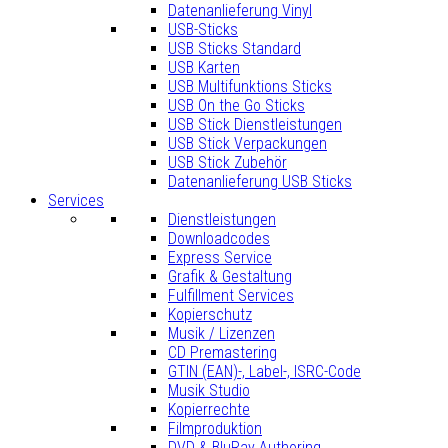
Datenanlieferung Vinyl
USB-Sticks
USB Sticks Standard
USB Karten
USB Multifunktions Sticks
USB On the Go Sticks
USB Stick Dienstleistungen
USB Stick Verpackungen
USB Stick Zubehör
Datenanlieferung USB Sticks
Services
Dienstleistungen
Downloadcodes
Express Service
Grafik & Gestaltung
Fulfillment Services
Kopierschutz
Musik / Lizenzen
CD Premastering
GTIN (EAN)-, Label-, ISRC-Code
Musik Studio
Kopierrechte
Filmproduktion
DVD & BluRay Authoring