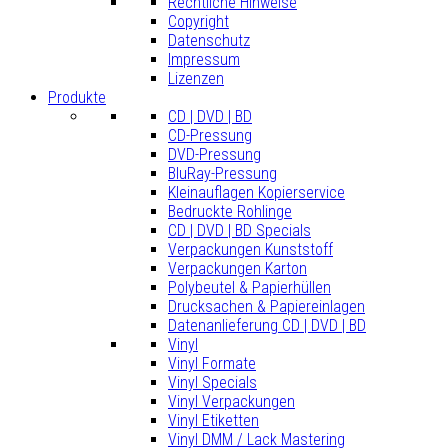
Rechtliche Hinweise
Copyright
Datenschutz
Impressum
Lizenzen
Produkte
CD | DVD | BD
CD-Pressung
DVD-Pressung
BluRay-Pressung
Kleinauflagen Kopierservice
Bedruckte Rohlinge
CD | DVD | BD Specials
Verpackungen Kunststoff
Verpackungen Karton
Polybeutel & Papierhüllen
Drucksachen & Papiereinlagen
Datenanlieferung CD | DVD | BD
Vinyl
Vinyl Formate
Vinyl Specials
Vinyl Verpackungen
Vinyl Etiketten
Vinyl DMM / Lack Mastering