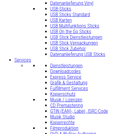
Datenanlieferung Vinyl
USB-Sticks
USB Sticks Standard
USB Karten
USB Multifunktions Sticks
USB On the Go Sticks
USB Stick Dienstleistungen
USB Stick Verpackungen
USB Stick Zubehör
Datenanlieferung USB Sticks
Services
Dienstleistungen
Downloadcodes
Express Service
Grafik & Gestaltung
Fulfillment Services
Kopierschutz
Musik / Lizenzen
CD Premastering
GTIN (EAN)-, Label-, ISRC-Code
Musik Studio
Kopierrechte
Filmproduktion
DVD & BluRay Authoring