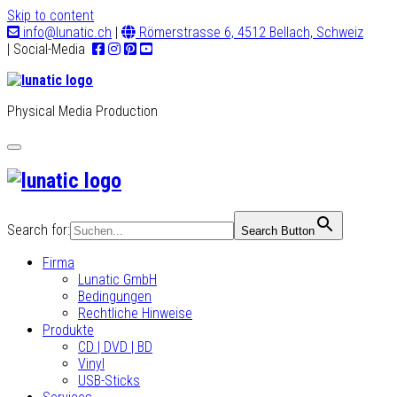
Skip to content
info@lunatic.ch
|
Römerstrasse 6, 4512 Bellach, Schweiz
| Social-Media
Physical Media Production
Toggle
navigation
Search for:
Search Button
Firma
Lunatic GmbH
Bedingungen
Rechtliche Hinweise
Produkte
CD | DVD | BD
Vinyl
USB-Sticks