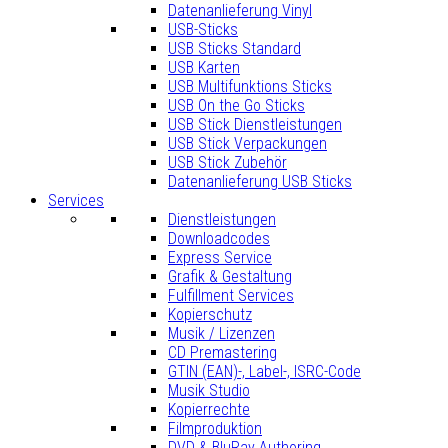
Datenanlieferung Vinyl
USB-Sticks
USB Sticks Standard
USB Karten
USB Multifunktions Sticks
USB On the Go Sticks
USB Stick Dienstleistungen
USB Stick Verpackungen
USB Stick Zubehör
Datenanlieferung USB Sticks
Services
Dienstleistungen
Downloadcodes
Express Service
Grafik & Gestaltung
Fulfillment Services
Kopierschutz
Musik / Lizenzen
CD Premastering
GTIN (EAN)-, Label-, ISRC-Code
Musik Studio
Kopierrechte
Filmproduktion
DVD & BluRay Authoring