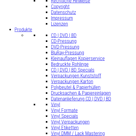
Rechtliche Hinweise
Copyright
Datenschutz
Impressum
Lizenzen
Produkte
CD | DVD | BD
CD-Pressung
DVD-Pressung
BluRay-Pressung
Kleinauflagen Kopierservice
Bedruckte Rohlinge
CD | DVD | BD Specials
Verpackungen Kunststoff
Verpackungen Karton
Polybeutel & Papierhüllen
Drucksachen & Papiereinlagen
Datenanlieferung CD | DVD | BD
Vinyl
Vinyl Formate
Vinyl Specials
Vinyl Verpackungen
Vinyl Etiketten
Vinyl DMM / Lack Mastering