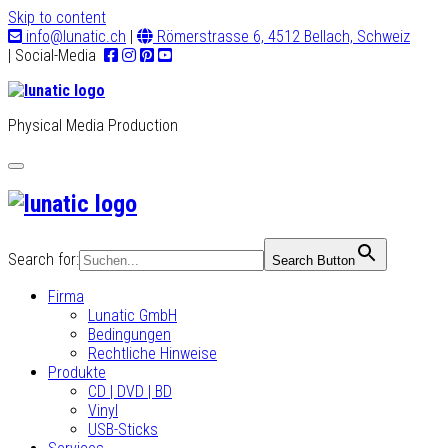
Skip to content
info@lunatic.ch
|
Römerstrasse 6, 4512 Bellach, Schweiz
| Social-Media
Physical Media Production
Toggle
navigation
Search for:
Search Button
Firma
Lunatic GmbH
Bedingungen
Rechtliche Hinweise
Produkte
CD | DVD | BD
Vinyl
USB-Sticks