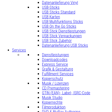
Datenanlieferung Vinyl
USB-Sticks
USB Sticks Standard
USB Karten
USB Multifunktions Sticks
USB On the Go Sticks
USB Stick Dienstleistungen
USB Stick Verpackungen
USB Stick Zubehör
Datenanlieferung USB Sticks
Services
Dienstleistungen
Downloadcodes
Express Service
Grafik & Gestaltung
Fulfillment Services
Kopierschutz
Musik / Lizenzen
CD Premastering
GTIN (EAN)-, Label-, ISRC-Code
Musik Studio
Kopierrechte
Filmproduktion
DVD & BluRay Authoring