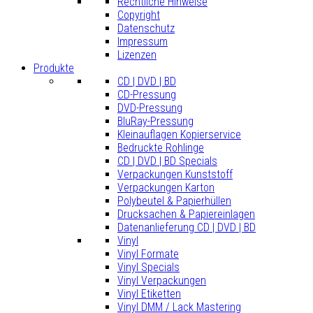
Rechtliche Hinweise
Copyright
Datenschutz
Impressum
Lizenzen
Produkte
CD | DVD | BD
CD-Pressung
DVD-Pressung
BluRay-Pressung
Kleinauflagen Kopierservice
Bedruckte Rohlinge
CD | DVD | BD Specials
Verpackungen Kunststoff
Verpackungen Karton
Polybeutel & Papierhüllen
Drucksachen & Papiereinlagen
Datenanlieferung CD | DVD | BD
Vinyl
Vinyl Formate
Vinyl Specials
Vinyl Verpackungen
Vinyl Etiketten
Vinyl DMM / Lack Mastering