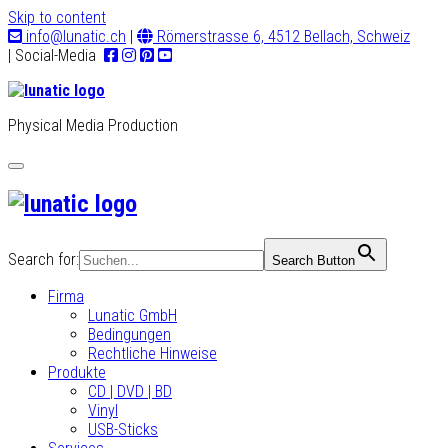
Skip to content
info@lunatic.ch
|
Römerstrasse 6, 4512 Bellach, Schweiz
| Social-Media
Physical Media Production
Toggle
navigation
Search for:
Search Button
Firma
Lunatic GmbH
Bedingungen
Rechtliche Hinweise
Produkte
CD | DVD | BD
Vinyl
USB-Sticks