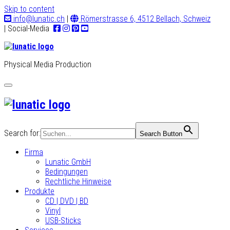
Skip to content
info@lunatic.ch
|
Römerstrasse 6, 4512 Bellach, Schweiz
| Social-Media
Physical Media Production
Toggle
navigation
Search for:
Search Button
Firma
Lunatic GmbH
Bedingungen
Rechtliche Hinweise
Produkte
CD | DVD | BD
Vinyl
USB-Sticks