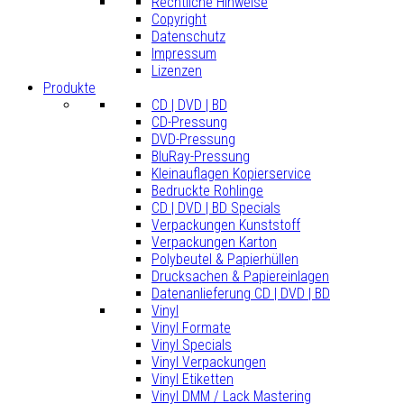
Rechtliche Hinweise
Copyright
Datenschutz
Impressum
Lizenzen
Produkte
CD | DVD | BD
CD-Pressung
DVD-Pressung
BluRay-Pressung
Kleinauflagen Kopierservice
Bedruckte Rohlinge
CD | DVD | BD Specials
Verpackungen Kunststoff
Verpackungen Karton
Polybeutel & Papierhüllen
Drucksachen & Papiereinlagen
Datenanlieferung CD | DVD | BD
Vinyl
Vinyl Formate
Vinyl Specials
Vinyl Verpackungen
Vinyl Etiketten
Vinyl DMM / Lack Mastering