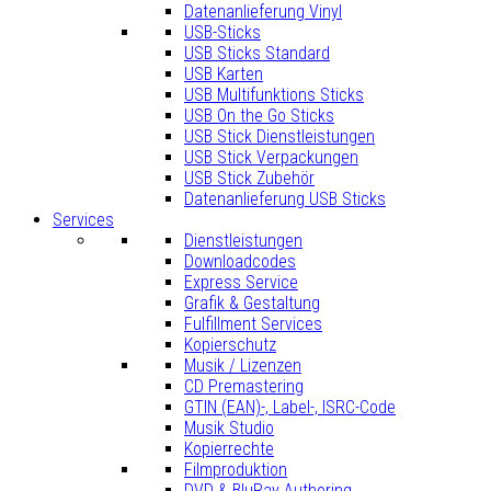
Datenanlieferung Vinyl
USB-Sticks
USB Sticks Standard
USB Karten
USB Multifunktions Sticks
USB On the Go Sticks
USB Stick Dienstleistungen
USB Stick Verpackungen
USB Stick Zubehör
Datenanlieferung USB Sticks
Services
Dienstleistungen
Downloadcodes
Express Service
Grafik & Gestaltung
Fulfillment Services
Kopierschutz
Musik / Lizenzen
CD Premastering
GTIN (EAN)-, Label-, ISRC-Code
Musik Studio
Kopierrechte
Filmproduktion
DVD & BluRay Authoring