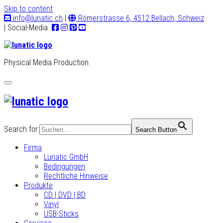
Skip to content
info@lunatic.ch
|
Römerstrasse 6, 4512 Bellach, Schweiz
| Social-Media
Physical Media Production
Toggle
navigation
Search for:
Search Button
Firma
Lunatic GmbH
Bedingungen
Rechtliche Hinweise
Produkte
CD | DVD | BD
Vinyl
USB-Sticks