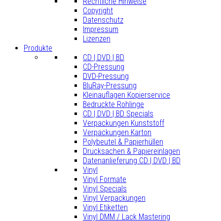
Rechtliche Hinweise
Copyright
Datenschutz
Impressum
Lizenzen
Produkte
CD | DVD | BD
CD-Pressung
DVD-Pressung
BluRay-Pressung
Kleinauflagen Kopierservice
Bedruckte Rohlinge
CD | DVD | BD Specials
Verpackungen Kunststoff
Verpackungen Karton
Polybeutel & Papierhüllen
Drucksachen & Papiereinlagen
Datenanlieferung CD | DVD | BD
Vinyl
Vinyl Formate
Vinyl Specials
Vinyl Verpackungen
Vinyl Etiketten
Vinyl DMM / Lack Mastering