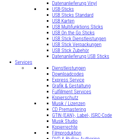
Datenanlieferung Vinyl
USB-Sticks
USB Sticks Standard
USB Karten
USB Multifunktions Sticks
USB On the Go Sticks
USB Stick Dienstleistungen
USB Stick Verpackungen
USB Stick Zubehör
Datenanlieferung USB Sticks
Services
Dienstleistungen
Downloadcodes
Express Service
Grafik & Gestaltung
Fulfillment Services
Kopierschutz
Musik / Lizenzen
CD Premastering
GTIN (EAN)-, Label-, ISRC-Code
Musik Studio
Kopierrechte
Filmproduktion
DVD & BluRay Authoring