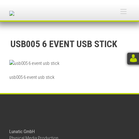
Skip
to
Togg
content
navi
USB005 6 EVENT USB STICK
usb005 6 event usb stick
Lunatic GmbH
Physical Media Production