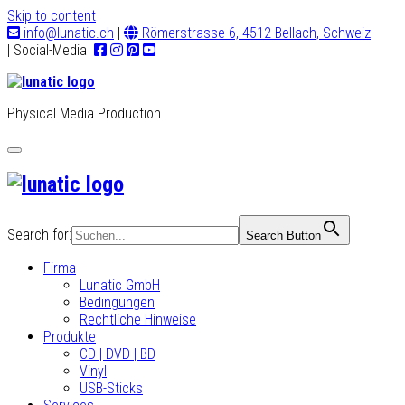
Skip to content
info@lunatic.ch
|
Römerstrasse 6, 4512 Bellach, Schweiz
| Social-Media
Physical Media Production
Toggle
navigation
Search for:
Search Button
Firma
Lunatic GmbH
Bedingungen
Rechtliche Hinweise
Produkte
CD | DVD | BD
Vinyl
USB-Sticks