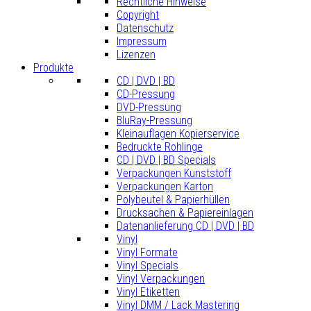
Rechtliche Hinweise
Copyright
Datenschutz
Impressum
Lizenzen
Produkte
CD | DVD | BD
CD-Pressung
DVD-Pressung
BluRay-Pressung
Kleinauflagen Kopierservice
Bedruckte Rohlinge
CD | DVD | BD Specials
Verpackungen Kunststoff
Verpackungen Karton
Polybeutel & Papierhüllen
Drucksachen & Papiereinlagen
Datenanlieferung CD | DVD | BD
Vinyl
Vinyl Formate
Vinyl Specials
Vinyl Verpackungen
Vinyl Etiketten
Vinyl DMM / Lack Mastering