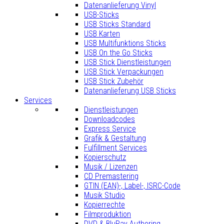
Datenanlieferung Vinyl
USB-Sticks
USB Sticks Standard
USB Karten
USB Multifunktions Sticks
USB On the Go Sticks
USB Stick Dienstleistungen
USB Stick Verpackungen
USB Stick Zubehör
Datenanlieferung USB Sticks
Services
Dienstleistungen
Downloadcodes
Express Service
Grafik & Gestaltung
Fulfillment Services
Kopierschutz
Musik / Lizenzen
CD Premastering
GTIN (EAN)-, Label-, ISRC-Code
Musik Studio
Kopierrechte
Filmproduktion
DVD & BluRay Authoring