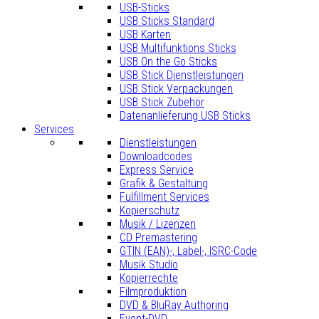
USB-Sticks
USB Sticks Standard
USB Karten
USB Multifunktions Sticks
USB On the Go Sticks
USB Stick Dienstleistungen
USB Stick Verpackungen
USB Stick Zubehör
Datenanlieferung USB Sticks
Services
Dienstleistungen
Downloadcodes
Express Service
Grafik & Gestaltung
Fulfillment Services
Kopierschutz
Musik / Lizenzen
CD Premastering
GTIN (EAN)-, Label-, ISRC-Code
Musik Studio
Kopierrechte
Filmproduktion
DVD & BluRay Authoring
Event-DVD