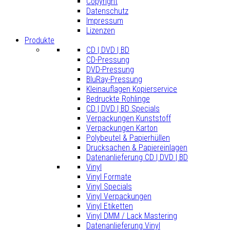
Copyright
Datenschutz
Impressum
Lizenzen
Produkte
CD | DVD | BD
CD-Pressung
DVD-Pressung
BluRay-Pressung
Kleinauflagen Kopierservice
Bedruckte Rohlinge
CD | DVD | BD Specials
Verpackungen Kunststoff
Verpackungen Karton
Polybeutel & Papierhüllen
Drucksachen & Papiereinlagen
Datenanlieferung CD | DVD | BD
Vinyl
Vinyl Formate
Vinyl Specials
Vinyl Verpackungen
Vinyl Etiketten
Vinyl DMM / Lack Mastering
Datenanlieferung Vinyl