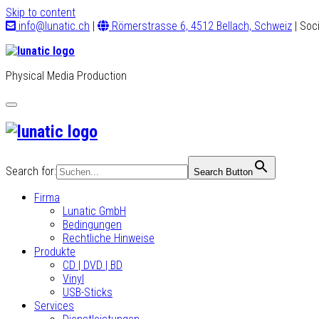
Skip to content
info@lunatic.ch
|
Römerstrasse 6, 4512 Bellach, Schweiz
| Soc
Physical Media Production
Toggle
navigation
Search for:
Search Button
Firma
Lunatic GmbH
Bedingungen
Rechtliche Hinweise
Produkte
CD | DVD | BD
Vinyl
USB-Sticks
Services