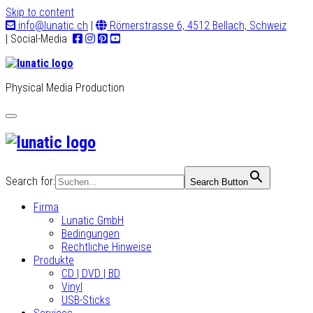
Skip to content
info@lunatic.ch
|
Römerstrasse 6, 4512 Bellach, Schweiz
| Social-Media
Physical Media Production
Toggle
navigation
Search for:
Search Button
Firma
Lunatic GmbH
Bedingungen
Rechtliche Hinweise
Produkte
CD | DVD | BD
Vinyl
USB-Sticks