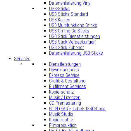
Datenanlieferung Vinyl
USB-Sticks
USB Sticks Standard
USB Karten
USB Multifunktions Sticks
USB On the Go Sticks
USB Stick Dienstleistungen
USB Stick Verpackungen
USB Stick Zubehör
Datenanlieferung USB Sticks
Services
Dienstleistungen
Downloadcodes
Express Service
Grafik & Gestaltung
Fulfillment Services
Kopierschutz
Musik / Lizenzen
CD Premastering
GTIN (EAN)-, Label-, ISRC-Code
Musik Studio
Kopierrechte
Filmproduktion
DVD & BluRay Authoring