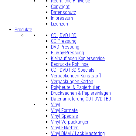
Rechtliche Hinweise
Copyright
Datenschutz
Impressum
Lizenzen
Produkte
CD | DVD | BD
CD-Pressung
DVD-Pressung
BluRay-Pressung
Kleinauflagen Kopierservice
Bedruckte Rohlinge
CD | DVD | BD Specials
Verpackungen Kunststoff
Verpackungen Karton
Polybeutel & Papierhüllen
Drucksachen & Papiereinlagen
Datenanlieferung CD | DVD | BD
Vinyl
Vinyl Formate
Vinyl Specials
Vinyl Verpackungen
Vinyl Etiketten
Vinyl DMM / Lack Mastering