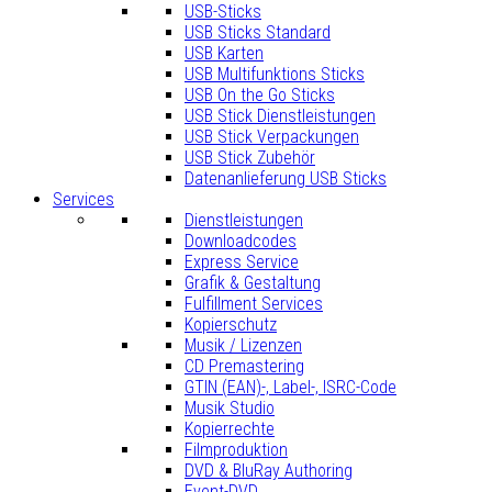
USB-Sticks
USB Sticks Standard
USB Karten
USB Multifunktions Sticks
USB On the Go Sticks
USB Stick Dienstleistungen
USB Stick Verpackungen
USB Stick Zubehör
Datenanlieferung USB Sticks
Services
Dienstleistungen
Downloadcodes
Express Service
Grafik & Gestaltung
Fulfillment Services
Kopierschutz
Musik / Lizenzen
CD Premastering
GTIN (EAN)-, Label-, ISRC-Code
Musik Studio
Kopierrechte
Filmproduktion
DVD & BluRay Authoring
Event-DVD