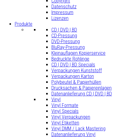
Copyright
Datenschutz
Impressum
Lizenzen
Produkte
CD | DVD | BD
CD-Pressung
DVD-Pressung
BluRay-Pressung
Kleinauflagen Kopierservice
Bedruckte Rohlinge
CD | DVD | BD Specials
Verpackungen Kunststoff
Verpackungen Karton
Polybeutel & Papierhüllen
Drucksachen & Papiereinlagen
Datenanlieferung CD | DVD | BD
Vinyl
Vinyl Formate
Vinyl Specials
Vinyl Verpackungen
Vinyl Etiketten
Vinyl DMM / Lack Mastering
Datenanlieferung Vinyl