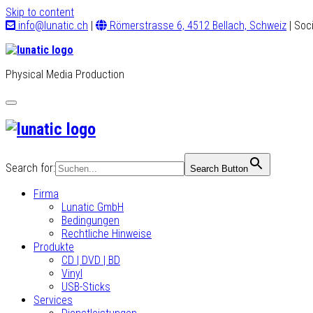
Skip to content
info@lunatic.ch
|
Römerstrasse 6, 4512 Bellach, Schweiz
| Soc
Physical Media Production
Toggle
navigation
Search for:
Search Button
Firma
Lunatic GmbH
Bedingungen
Rechtliche Hinweise
Produkte
CD | DVD | BD
Vinyl
USB-Sticks
Services