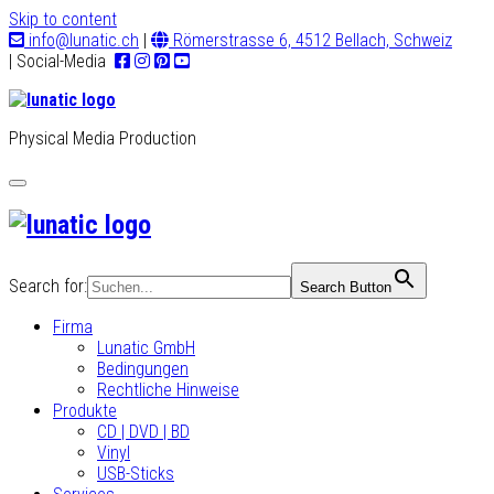
Skip to content
info@lunatic.ch
|
Römerstrasse 6, 4512 Bellach, Schweiz
| Social-Media
Physical Media Production
Toggle
navigation
Search for:
Search Button
Firma
Lunatic GmbH
Bedingungen
Rechtliche Hinweise
Produkte
CD | DVD | BD
Vinyl
USB-Sticks