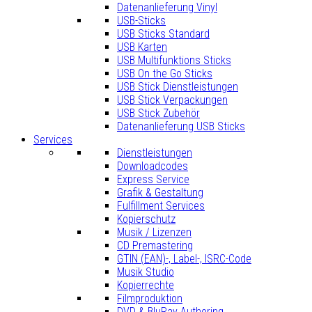
Datenanlieferung Vinyl
USB-Sticks
USB Sticks Standard
USB Karten
USB Multifunktions Sticks
USB On the Go Sticks
USB Stick Dienstleistungen
USB Stick Verpackungen
USB Stick Zubehör
Datenanlieferung USB Sticks
Services
Dienstleistungen
Downloadcodes
Express Service
Grafik & Gestaltung
Fulfillment Services
Kopierschutz
Musik / Lizenzen
CD Premastering
GTIN (EAN)-, Label-, ISRC-Code
Musik Studio
Kopierrechte
Filmproduktion
DVD & BluRay Authoring