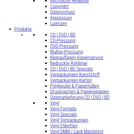
Rechtliche Hinweise
Copyright
Datenschutz
Impressum
Lizenzen
Produkte
CD | DVD | BD
CD-Pressung
DVD-Pressung
BluRay-Pressung
Kleinauflagen Kopierservice
Bedruckte Rohlinge
CD | DVD | BD Specials
Verpackungen Kunststoff
Verpackungen Karton
Polybeutel & Papierhüllen
Drucksachen & Papiereinlagen
Datenanlieferung CD | DVD | BD
Vinyl
Vinyl Formate
Vinyl Specials
Vinyl Verpackungen
Vinyl Etiketten
Vinyl DMM / Lack Mastering