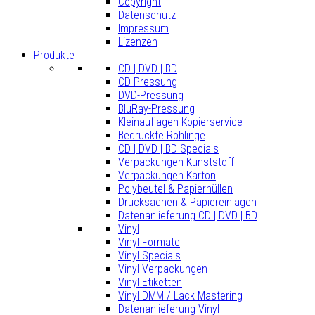
Copyright
Datenschutz
Impressum
Lizenzen
Produkte
CD | DVD | BD
CD-Pressung
DVD-Pressung
BluRay-Pressung
Kleinauflagen Kopierservice
Bedruckte Rohlinge
CD | DVD | BD Specials
Verpackungen Kunststoff
Verpackungen Karton
Polybeutel & Papierhüllen
Drucksachen & Papiereinlagen
Datenanlieferung CD | DVD | BD
Vinyl
Vinyl Formate
Vinyl Specials
Vinyl Verpackungen
Vinyl Etiketten
Vinyl DMM / Lack Mastering
Datenanlieferung Vinyl