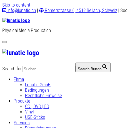
Skip to content
info@lunatic.ch
|
Römerstrasse 6, 4512 Bellach, Schweiz
| Soc
Physical Media Production
Toggle
navigation
Search for:
Search Button
Firma
Lunatic GmbH
Bedingungen
Rechtliche Hinweise
Produkte
CD | DVD | BD
Vinyl
USB-Sticks
Services