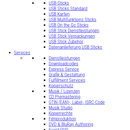
USB-Sticks
USB Sticks Standard
USB Karten
USB Multifunktions Sticks
USB On the Go Sticks
USB Stick Dienstleistungen
USB Stick Verpackungen
USB Stick Zubehör
Datenanlieferung USB Sticks
Services
Dienstleistungen
Downloadcodes
Express Service
Grafik & Gestaltung
Fulfillment Services
Kopierschutz
Musik / Lizenzen
CD Premastering
GTIN (EAN)-, Label-, ISRC-Code
Musik Studio
Kopierrechte
Filmproduktion
DVD & BluRay Authoring
Event-DVD