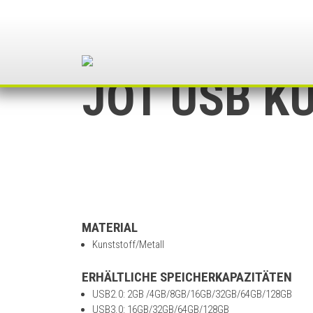
Skip
to
content
JOT USB K
MATERIAL
Kunststoff/Metall
ERHÄLTLICHE SPEICHERKAPAZITÄTEN
USB2.0: 2GB /4GB/8GB/16GB/32GB/64GB/128GB
USB3.0: 16GB/32GB/64GB/128GB