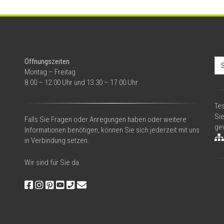
Se
Öffnungszeiten
for
Montag – Freitag
8.00 – 12.00 Uhr und 13.30 – 17.00 Uhr
Tes
Si
Falls Sie Fragen oder Anregungen haben oder weitere
gew
Informationen benötigen, können Sie sich jederzeit mit uns
in Verbindung setzen.
Wir sind für Sie da.