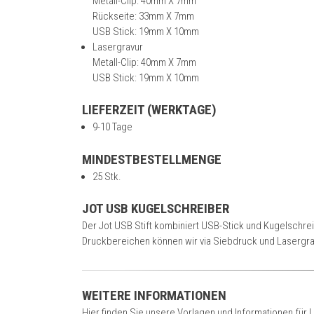
Metall-Clip: 40mm X 7mm
Rückseite: 33mm X 7mm
USB Stick: 19mm X 10mm
Lasergravur
Metall-Clip: 40mm X 7mm
USB Stick: 19mm X 10mm
LIEFERZEIT (WERKTAGE)
9-10 Tage
MINDESTBESTELLMENGE
25 Stk.
JOT USB KUGELSCHREIBER
Der Jot USB Stift kombiniert USB-Stick und Kugelschrei
Druckbereichen können wir via Siebdruck und Lasergrav
WEITERE INFORMATIONEN
Hier finden Sie unsere Vorlagen und Informationen für 