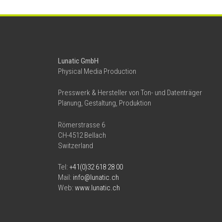
Lunatic GmbH
Physical Media Production
Presswerk & Hersteller von Ton- und Datenträger
Planung, Gestaltung, Produktion
Römerstrasse 6
CH-4512 Bellach
Switzerland
Tel:
+41(0)32 618 28 00
Mail:
info@lunatic.ch
Web:
www.lunatic.ch