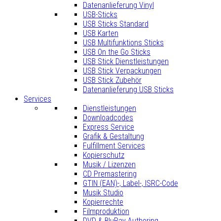
Datenanlieferung Vinyl
USB-Sticks
USB Sticks Standard
USB Karten
USB Multifunktions Sticks
USB On the Go Sticks
USB Stick Dienstleistungen
USB Stick Verpackungen
USB Stick Zubehör
Datenanlieferung USB Sticks
Services
Dienstleistungen
Downloadcodes
Express Service
Grafik & Gestaltung
Fulfillment Services
Kopierschutz
Musik / Lizenzen
CD Premastering
GTIN (EAN)-, Label-, ISRC-Code
Musik Studio
Kopierrechte
Filmproduktion
DVD & BluRay Authoring