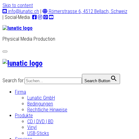
Skip to content
info@lunatic.ch
|
Römerstrasse 6, 4512 Bellach, Schweiz
| Social-Media
Physical Media Production
Toggle
navigation
Search for:
Search Button
Firma
Lunatic GmbH
Bedingungen
Rechtliche Hinweise
Produkte
CD | DVD | BD
Vinyl
USB-Sticks