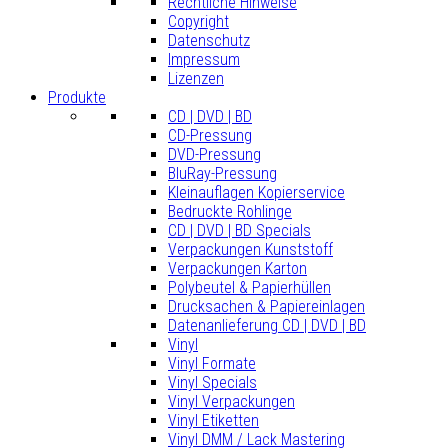
Rechtliche Hinweise
Copyright
Datenschutz
Impressum
Lizenzen
Produkte
CD | DVD | BD
CD-Pressung
DVD-Pressung
BluRay-Pressung
Kleinauflagen Kopierservice
Bedruckte Rohlinge
CD | DVD | BD Specials
Verpackungen Kunststoff
Verpackungen Karton
Polybeutel & Papierhüllen
Drucksachen & Papiereinlagen
Datenanlieferung CD | DVD | BD
Vinyl
Vinyl Formate
Vinyl Specials
Vinyl Verpackungen
Vinyl Etiketten
Vinyl DMM / Lack Mastering