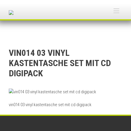
Skip
to
Togg
content
navi
VIN014 03 VINYL
KASTENTASCHE SET MIT CD
DIGIPACK
vin014 03 vinyl kastentasche set mit cd digipack