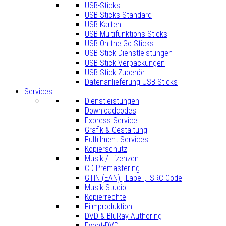
USB-Sticks
USB Sticks Standard
USB Karten
USB Multifunktions Sticks
USB On the Go Sticks
USB Stick Dienstleistungen
USB Stick Verpackungen
USB Stick Zubehör
Datenanlieferung USB Sticks
Services
Dienstleistungen
Downloadcodes
Express Service
Grafik & Gestaltung
Fulfillment Services
Kopierschutz
Musik / Lizenzen
CD Premastering
GTIN (EAN)-, Label-, ISRC-Code
Musik Studio
Kopierrechte
Filmproduktion
DVD & BluRay Authoring
Event-DVD