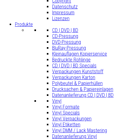
Copyright
Datenschutz
Impressum
Lizenzen
Produkte
CD | DVD | BD
CD-Pressung
DVD-Pressung
BluRay-Pressung
Kleinauflagen Kopierservice
Bedruckte Rohlinge
CD | DVD | BD Specials
Verpackungen Kunststoff
Verpackungen Karton
Polybeutel & Papierhüllen
Drucksachen & Papiereinlagen
Datenanlieferung CD | DVD | BD
Vinyl
Vinyl Formate
Vinyl Specials
Vinyl Verpackungen
Vinyl Etiketten
Vinyl DMM / Lack Mastering
Datenanlieferung Vinyl