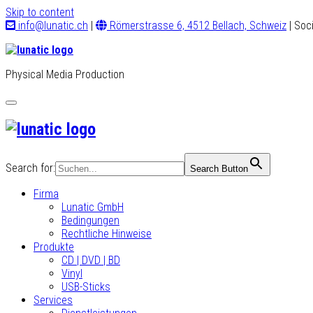
Skip to content
info@lunatic.ch
|
Römerstrasse 6, 4512 Bellach, Schweiz
| Soc
Physical Media Production
Toggle
navigation
Search for:
Search Button
Firma
Lunatic GmbH
Bedingungen
Rechtliche Hinweise
Produkte
CD | DVD | BD
Vinyl
USB-Sticks
Services