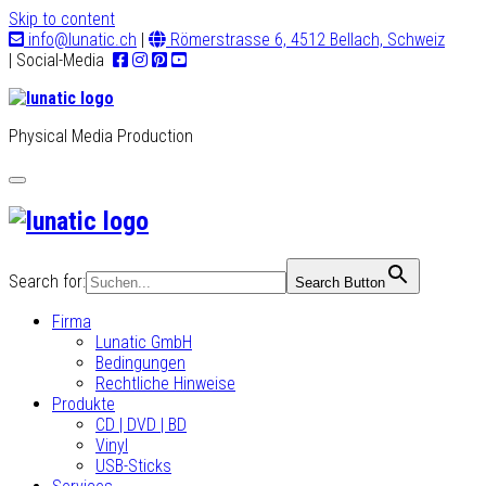
Skip to content
info@lunatic.ch
|
Römerstrasse 6, 4512 Bellach, Schweiz
| Social-Media
Physical Media Production
Toggle
navigation
Search for:
Search Button
Firma
Lunatic GmbH
Bedingungen
Rechtliche Hinweise
Produkte
CD | DVD | BD
Vinyl
USB-Sticks