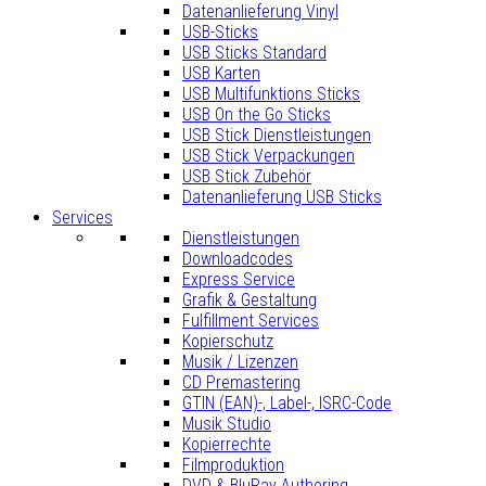
Datenanlieferung Vinyl
USB-Sticks
USB Sticks Standard
USB Karten
USB Multifunktions Sticks
USB On the Go Sticks
USB Stick Dienstleistungen
USB Stick Verpackungen
USB Stick Zubehör
Datenanlieferung USB Sticks
Services
Dienstleistungen
Downloadcodes
Express Service
Grafik & Gestaltung
Fulfillment Services
Kopierschutz
Musik / Lizenzen
CD Premastering
GTIN (EAN)-, Label-, ISRC-Code
Musik Studio
Kopierrechte
Filmproduktion
DVD & BluRay Authoring