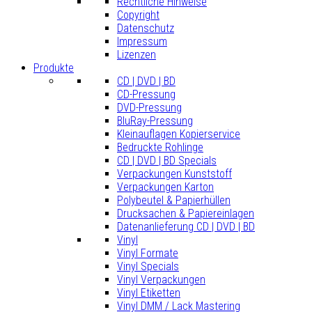
Rechtliche Hinweise
Copyright
Datenschutz
Impressum
Lizenzen
Produkte
CD | DVD | BD
CD-Pressung
DVD-Pressung
BluRay-Pressung
Kleinauflagen Kopierservice
Bedruckte Rohlinge
CD | DVD | BD Specials
Verpackungen Kunststoff
Verpackungen Karton
Polybeutel & Papierhüllen
Drucksachen & Papiereinlagen
Datenanlieferung CD | DVD | BD
Vinyl
Vinyl Formate
Vinyl Specials
Vinyl Verpackungen
Vinyl Etiketten
Vinyl DMM / Lack Mastering