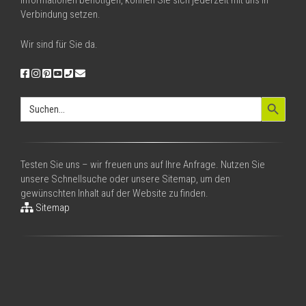
Informationen benötigen, können Sie sich jederzeit mit uns in
Verbindung setzen.
Wir sind für Sie da.
Search Button
Search
for:
Testen Sie uns – wir freuen uns auf Ihre Anfrage. Nutzen Sie
unsere Schnellsuche oder unsere Sitemap, um den
gewünschten Inhalt auf der Website zu finden.
Sitemap