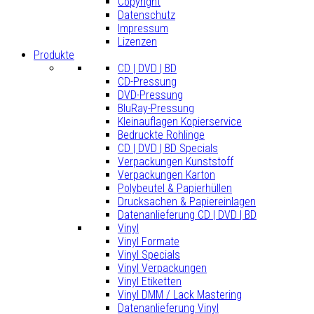
Copyright
Datenschutz
Impressum
Lizenzen
Produkte
CD | DVD | BD
CD-Pressung
DVD-Pressung
BluRay-Pressung
Kleinauflagen Kopierservice
Bedruckte Rohlinge
CD | DVD | BD Specials
Verpackungen Kunststoff
Verpackungen Karton
Polybeutel & Papierhüllen
Drucksachen & Papiereinlagen
Datenanlieferung CD | DVD | BD
Vinyl
Vinyl Formate
Vinyl Specials
Vinyl Verpackungen
Vinyl Etiketten
Vinyl DMM / Lack Mastering
Datenanlieferung Vinyl