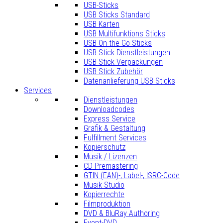
USB-Sticks
USB Sticks Standard
USB Karten
USB Multifunktions Sticks
USB On the Go Sticks
USB Stick Dienstleistungen
USB Stick Verpackungen
USB Stick Zubehör
Datenanlieferung USB Sticks
Services
Dienstleistungen
Downloadcodes
Express Service
Grafik & Gestaltung
Fulfillment Services
Kopierschutz
Musik / Lizenzen
CD Premastering
GTIN (EAN)-, Label-, ISRC-Code
Musik Studio
Kopierrechte
Filmproduktion
DVD & BluRay Authoring
Event-DVD