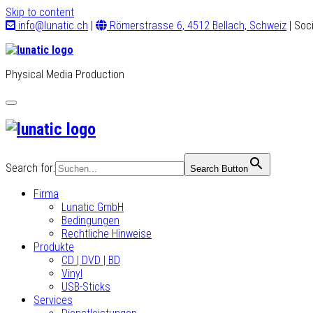
Skip to content
info@lunatic.ch
|
Römerstrasse 6, 4512 Bellach, Schweiz
| Soc
Physical Media Production
Toggle
navigation
Search for:
Search Button
Firma
Lunatic GmbH
Bedingungen
Rechtliche Hinweise
Produkte
CD | DVD | BD
Vinyl
USB-Sticks
Services