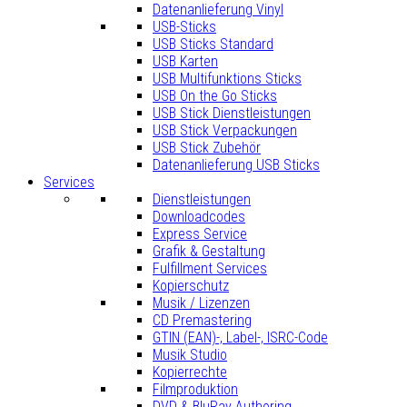
Datenanlieferung Vinyl
USB-Sticks
USB Sticks Standard
USB Karten
USB Multifunktions Sticks
USB On the Go Sticks
USB Stick Dienstleistungen
USB Stick Verpackungen
USB Stick Zubehör
Datenanlieferung USB Sticks
Services
Dienstleistungen
Downloadcodes
Express Service
Grafik & Gestaltung
Fulfillment Services
Kopierschutz
Musik / Lizenzen
CD Premastering
GTIN (EAN)-, Label-, ISRC-Code
Musik Studio
Kopierrechte
Filmproduktion
DVD & BluRay Authoring