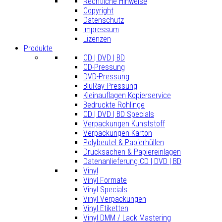
Rechtliche Hinweise
Copyright
Datenschutz
Impressum
Lizenzen
Produkte
CD | DVD | BD
CD-Pressung
DVD-Pressung
BluRay-Pressung
Kleinauflagen Kopierservice
Bedruckte Rohlinge
CD | DVD | BD Specials
Verpackungen Kunststoff
Verpackungen Karton
Polybeutel & Papierhüllen
Drucksachen & Papiereinlagen
Datenanlieferung CD | DVD | BD
Vinyl
Vinyl Formate
Vinyl Specials
Vinyl Verpackungen
Vinyl Etiketten
Vinyl DMM / Lack Mastering