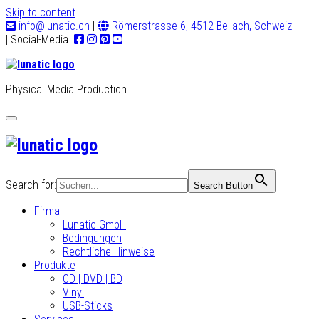
Skip to content
info@lunatic.ch
|
Römerstrasse 6, 4512 Bellach, Schweiz
| Social-Media
Physical Media Production
Toggle
navigation
Search for:
Search Button
Firma
Lunatic GmbH
Bedingungen
Rechtliche Hinweise
Produkte
CD | DVD | BD
Vinyl
USB-Sticks