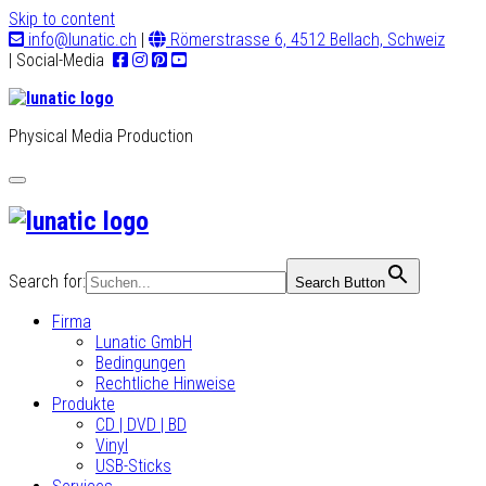
Skip to content
info@lunatic.ch
|
Römerstrasse 6, 4512 Bellach, Schweiz
| Social-Media
Physical Media Production
Toggle
navigation
Search for:
Search Button
Firma
Lunatic GmbH
Bedingungen
Rechtliche Hinweise
Produkte
CD | DVD | BD
Vinyl
USB-Sticks