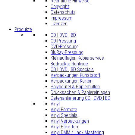
Rechtliche Hinweise
Copyright
Datenschutz
Impressum
Lizenzen
Produkte
CD | DVD | BD
CD-Pressung
DVD-Pressung
BluRay-Pressung
Kleinauflagen Kopierservice
Bedruckte Rohlinge
CD | DVD | BD Specials
Verpackungen Kunststoff
Verpackungen Karton
Polybeutel & Papierhüllen
Drucksachen & Papiereinlagen
Datenanlieferung CD | DVD | BD
Vinyl
Vinyl Formate
Vinyl Specials
Vinyl Verpackungen
Vinyl Etiketten
Vinyl DMM / Lack Mastering