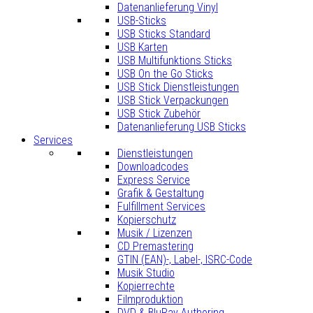
Datenanlieferung Vinyl
USB-Sticks
USB Sticks Standard
USB Karten
USB Multifunktions Sticks
USB On the Go Sticks
USB Stick Dienstleistungen
USB Stick Verpackungen
USB Stick Zubehör
Datenanlieferung USB Sticks
Services
Dienstleistungen
Downloadcodes
Express Service
Grafik & Gestaltung
Fulfillment Services
Kopierschutz
Musik / Lizenzen
CD Premastering
GTIN (EAN)-, Label-, ISRC-Code
Musik Studio
Kopierrechte
Filmproduktion
DVD & BluRay Authoring