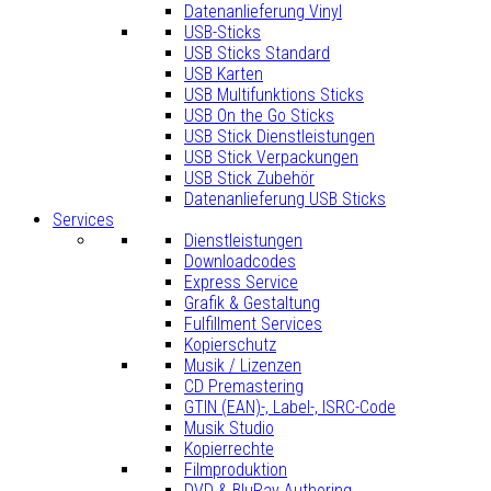
Datenanlieferung Vinyl
USB-Sticks
USB Sticks Standard
USB Karten
USB Multifunktions Sticks
USB On the Go Sticks
USB Stick Dienstleistungen
USB Stick Verpackungen
USB Stick Zubehör
Datenanlieferung USB Sticks
Services
Dienstleistungen
Downloadcodes
Express Service
Grafik & Gestaltung
Fulfillment Services
Kopierschutz
Musik / Lizenzen
CD Premastering
GTIN (EAN)-, Label-, ISRC-Code
Musik Studio
Kopierrechte
Filmproduktion
DVD & BluRay Authoring