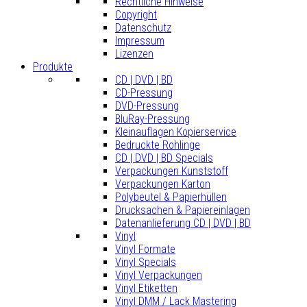
Rechtliche Hinweise
Copyright
Datenschutz
Impressum
Lizenzen
Produkte
CD | DVD | BD
CD-Pressung
DVD-Pressung
BluRay-Pressung
Kleinauflagen Kopierservice
Bedruckte Rohlinge
CD | DVD | BD Specials
Verpackungen Kunststoff
Verpackungen Karton
Polybeutel & Papierhüllen
Drucksachen & Papiereinlagen
Datenanlieferung CD | DVD | BD
Vinyl
Vinyl Formate
Vinyl Specials
Vinyl Verpackungen
Vinyl Etiketten
Vinyl DMM / Lack Mastering