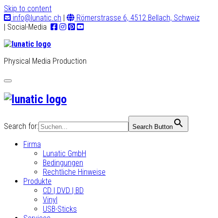
Skip to content
info@lunatic.ch
|
Römerstrasse 6, 4512 Bellach, Schweiz
| Social-Media
Physical Media Production
Toggle
navigation
Search for:
Search Button
Firma
Lunatic GmbH
Bedingungen
Rechtliche Hinweise
Produkte
CD | DVD | BD
Vinyl
USB-Sticks