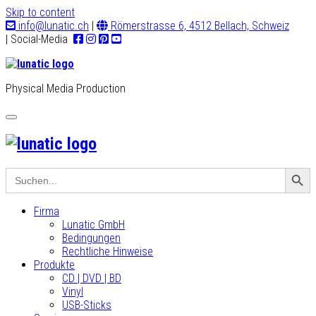
Skip to content
info@lunatic.ch
|
Römerstrasse 6, 4512 Bellach, Schweiz
| Social-Media
Physical Media Production
Toggle
navigation
Search Button
Search
for:
Firma
Lunatic GmbH
Bedingungen
Rechtliche Hinweise
Produkte
CD | DVD | BD
Vinyl
USB-Sticks