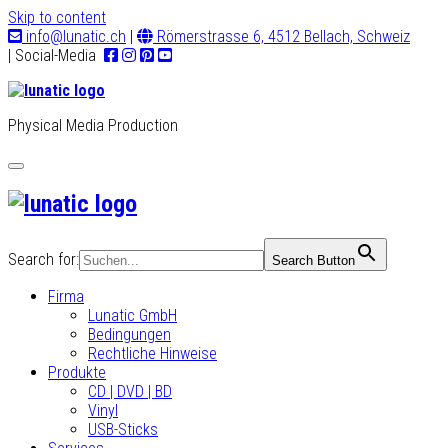
Skip to content
info@lunatic.ch
|
Römerstrasse 6, 4512 Bellach, Schweiz
| Social-Media
Physical Media Production
Toggle
navigation
Search for:
Search Button
Firma
Lunatic GmbH
Bedingungen
Rechtliche Hinweise
Produkte
CD | DVD | BD
Vinyl
USB-Sticks