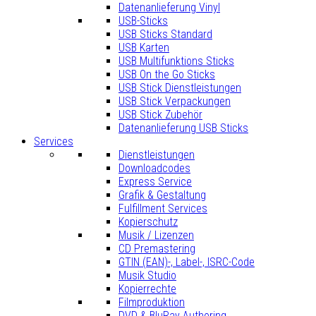
Datenanlieferung Vinyl
USB-Sticks
USB Sticks Standard
USB Karten
USB Multifunktions Sticks
USB On the Go Sticks
USB Stick Dienstleistungen
USB Stick Verpackungen
USB Stick Zubehör
Datenanlieferung USB Sticks
Services
Dienstleistungen
Downloadcodes
Express Service
Grafik & Gestaltung
Fulfillment Services
Kopierschutz
Musik / Lizenzen
CD Premastering
GTIN (EAN)-, Label-, ISRC-Code
Musik Studio
Kopierrechte
Filmproduktion
DVD & BluRay Authoring