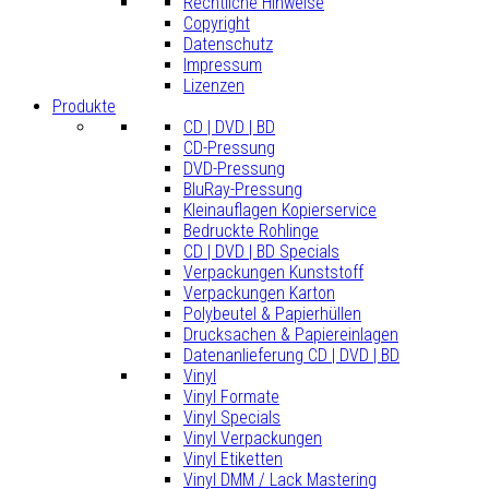
Rechtliche Hinweise
Copyright
Datenschutz
Impressum
Lizenzen
Produkte
CD | DVD | BD
CD-Pressung
DVD-Pressung
BluRay-Pressung
Kleinauflagen Kopierservice
Bedruckte Rohlinge
CD | DVD | BD Specials
Verpackungen Kunststoff
Verpackungen Karton
Polybeutel & Papierhüllen
Drucksachen & Papiereinlagen
Datenanlieferung CD | DVD | BD
Vinyl
Vinyl Formate
Vinyl Specials
Vinyl Verpackungen
Vinyl Etiketten
Vinyl DMM / Lack Mastering