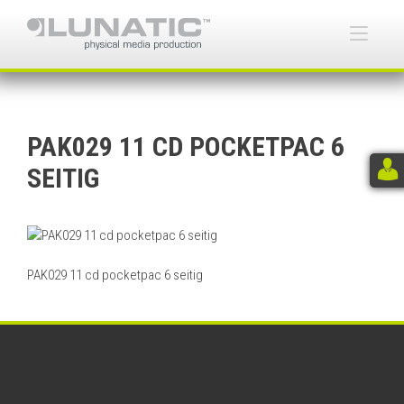
Skip
to
Togg
content
navi
PAK029 11 CD POCKETPAC 6
SEITIG
PAK029 11 cd pocketpac 6 seitig