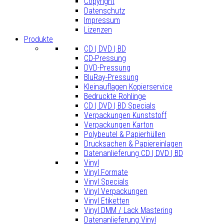
Copyright
Datenschutz
Impressum
Lizenzen
Produkte
CD | DVD | BD
CD-Pressung
DVD-Pressung
BluRay-Pressung
Kleinauflagen Kopierservice
Bedruckte Rohlinge
CD | DVD | BD Specials
Verpackungen Kunststoff
Verpackungen Karton
Polybeutel & Papierhüllen
Drucksachen & Papiereinlagen
Datenanlieferung CD | DVD | BD
Vinyl
Vinyl Formate
Vinyl Specials
Vinyl Verpackungen
Vinyl Etiketten
Vinyl DMM / Lack Mastering
Datenanlieferung Vinyl