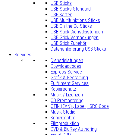
USB-Sticks
USB Sticks Standard
USB Karten
USB Multifunktions Sticks
USB On the Go Sticks
USB Stick Dienstleistungen
USB Stick Verpackungen
USB Stick Zubehör
Datenanlieferung USB Sticks
Services
Dienstleistungen
Downloadcodes
Express Service
Grafik & Gestaltung
Fulfillment Services
Kopierschutz
Musik / Lizenzen
CD Premastering
GTIN (EAN)-, Label-, ISRC-Code
Musik Studio
Kopierrechte
Filmproduktion
DVD & BluRay Authoring
Event-DVD