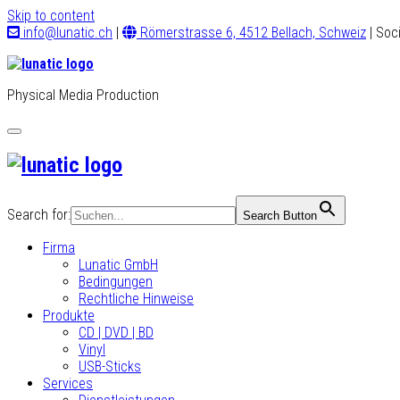
Skip to content
info@lunatic.ch
|
Römerstrasse 6, 4512 Bellach, Schweiz
| Soc
Physical Media Production
Toggle
navigation
Search for:
Search Button
Firma
Lunatic GmbH
Bedingungen
Rechtliche Hinweise
Produkte
CD | DVD | BD
Vinyl
USB-Sticks
Services