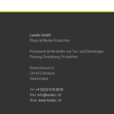
Lunatic GmbH
Physical Media Production
Presswerk & Hersteller von Ton- und Datenträger
Planung, Gestaltung, Produktion
Römerstrasse 6
CH-4512 Bellach
Switzerland
Tel:
+41(0)32 618 28 00
Mail:
info@lunatic.ch
Web:
www.lunatic.ch