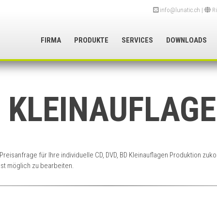
info@lunatic.ch
|
Rö
FIRMA
PRODUKTE
SERVICES
DOWNLOADS
D KLEINAUFLAG
eisanfrage für Ihre individuelle CD, DVD, BD Kleinauflagen Produktion zukom
lst möglich zu bearbeiten.