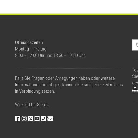
Se
Öffnungszeiten
for
Montag – Freitag
8.00 – 12.00 Uhr und 13.30 – 17.00 Uhr
Tes
Si
Falls Sie Fragen oder Anregungen haben oder weitere
gew
Informationen benötigen, können Sie sich jederzeit mit uns
in Verbindung setzen.
Wir sind für Sie da.