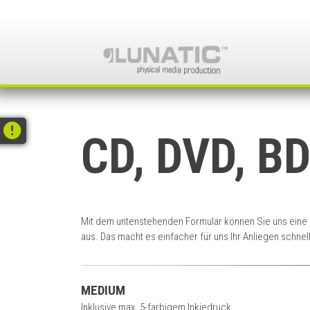
Skip
to
content
CD, DVD, B
Mit dem untenstehenden Formular können Sie uns eine Pr
aus. Das macht es einfacher für uns Ihr Anliegen schnel
MEDIUM
Inklusive max. 5-farbigem Inkjedruck