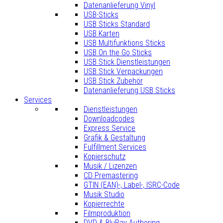
Datenanlieferung Vinyl
USB-Sticks
USB Sticks Standard
USB Karten
USB Multifunktions Sticks
USB On the Go Sticks
USB Stick Dienstleistungen
USB Stick Verpackungen
USB Stick Zubehör
Datenanlieferung USB Sticks
Services
Dienstleistungen
Downloadcodes
Express Service
Grafik & Gestaltung
Fulfillment Services
Kopierschutz
Musik / Lizenzen
CD Premastering
GTIN (EAN)-, Label-, ISRC-Code
Musik Studio
Kopierrechte
Filmproduktion
DVD & BluRay Authoring