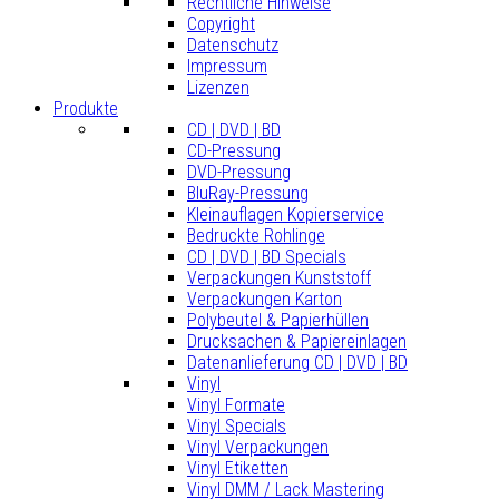
Rechtliche Hinweise
Copyright
Datenschutz
Impressum
Lizenzen
Produkte
CD | DVD | BD
CD-Pressung
DVD-Pressung
BluRay-Pressung
Kleinauflagen Kopierservice
Bedruckte Rohlinge
CD | DVD | BD Specials
Verpackungen Kunststoff
Verpackungen Karton
Polybeutel & Papierhüllen
Drucksachen & Papiereinlagen
Datenanlieferung CD | DVD | BD
Vinyl
Vinyl Formate
Vinyl Specials
Vinyl Verpackungen
Vinyl Etiketten
Vinyl DMM / Lack Mastering