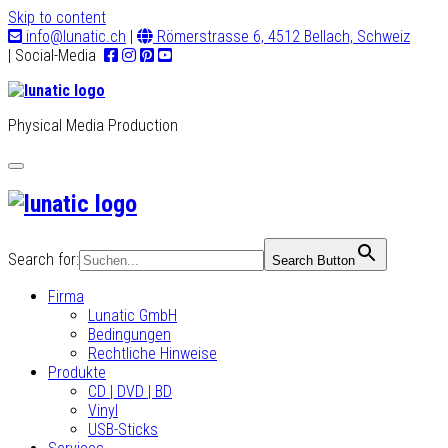
Skip to content
info@lunatic.ch
|
Römerstrasse 6, 4512 Bellach, Schweiz
| Social-Media
Physical Media Production
Toggle
navigation
Search for:
Search Button
Firma
Lunatic GmbH
Bedingungen
Rechtliche Hinweise
Produkte
CD | DVD | BD
Vinyl
USB-Sticks