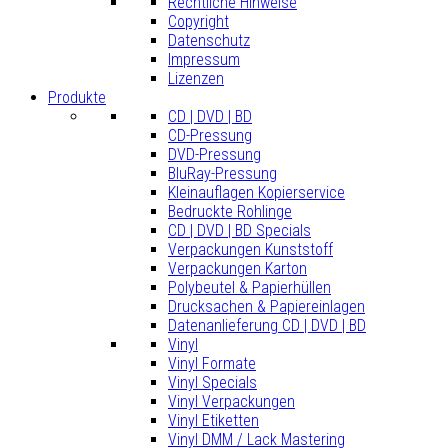
Rechtliche Hinweise
Copyright
Datenschutz
Impressum
Lizenzen
Produkte
CD | DVD | BD
CD-Pressung
DVD-Pressung
BluRay-Pressung
Kleinauflagen Kopierservice
Bedruckte Rohlinge
CD | DVD | BD Specials
Verpackungen Kunststoff
Verpackungen Karton
Polybeutel & Papierhüllen
Drucksachen & Papiereinlagen
Datenanlieferung CD | DVD | BD
Vinyl
Vinyl Formate
Vinyl Specials
Vinyl Verpackungen
Vinyl Etiketten
Vinyl DMM / Lack Mastering