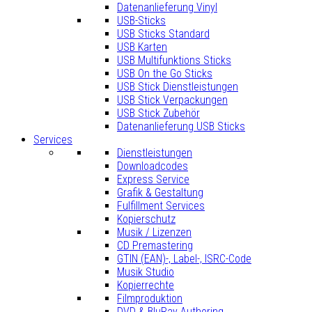
Datenanlieferung Vinyl
USB-Sticks
USB Sticks Standard
USB Karten
USB Multifunktions Sticks
USB On the Go Sticks
USB Stick Dienstleistungen
USB Stick Verpackungen
USB Stick Zubehör
Datenanlieferung USB Sticks
Services
Dienstleistungen
Downloadcodes
Express Service
Grafik & Gestaltung
Fulfillment Services
Kopierschutz
Musik / Lizenzen
CD Premastering
GTIN (EAN)-, Label-, ISRC-Code
Musik Studio
Kopierrechte
Filmproduktion
DVD & BluRay Authoring