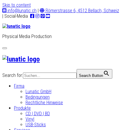
Skip to content
info@lunatic.ch
|
Römerstrasse 6, 4512 Bellach, Schweiz
| Social-Media
Physical Media Production
Toggle
navigation
Search for:
Search Button
Firma
Lunatic GmbH
Bedingungen
Rechtliche Hinweise
Produkte
CD | DVD | BD
Vinyl
USB-Sticks