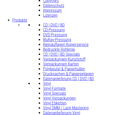
Copyright
Datenschutz
Impressum
Lizenzen
Produkte
CD | DVD | BD
CD-Pressung
DVD-Pressung
BluRay-Pressung
Kleinauflagen Kopierservice
Bedruckte Rohlinge
CD | DVD | BD Specials
Verpackungen Kunststoff
Verpackungen Karton
Polybeutel & Papierhüllen
Drucksachen & Papiereinlagen
Datenanlieferung CD | DVD | BD
Vinyl
Vinyl Formate
Vinyl Specials
Vinyl Verpackungen
Vinyl Etiketten
Vinyl DMM / Lack Mastering
Datenanlieferung Vinyl