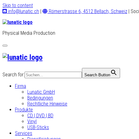
Skip to content
info@lunatic.ch
|
Römerstrasse 6, 4512 Bellach, Schweiz
| Soc
Physical Media Production
Toggle
navigation
Search for:
Search Button
Firma
Lunatic GmbH
Bedingungen
Rechtliche Hinweise
Produkte
CD | DVD | BD
Vinyl
USB-Sticks
Services