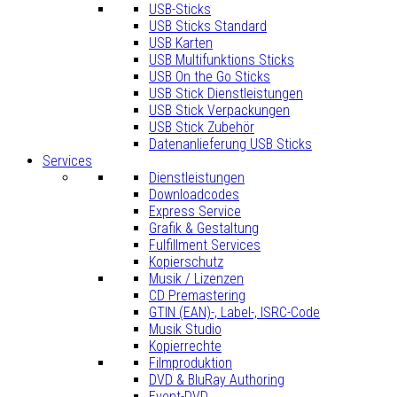
USB-Sticks
USB Sticks Standard
USB Karten
USB Multifunktions Sticks
USB On the Go Sticks
USB Stick Dienstleistungen
USB Stick Verpackungen
USB Stick Zubehör
Datenanlieferung USB Sticks
Services
Dienstleistungen
Downloadcodes
Express Service
Grafik & Gestaltung
Fulfillment Services
Kopierschutz
Musik / Lizenzen
CD Premastering
GTIN (EAN)-, Label-, ISRC-Code
Musik Studio
Kopierrechte
Filmproduktion
DVD & BluRay Authoring
Event-DVD