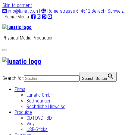
Skip to content
info@lunatic.ch
|
Römerstrasse 6, 4512 Bellach, Schweiz
| Social-Media
Physical Media Production
Toggle
navigation
Search for:
Search Button
Firma
Lunatic GmbH
Bedingungen
Rechtliche Hinweise
Produkte
CD | DVD | BD
Vinyl
USB-Sticks