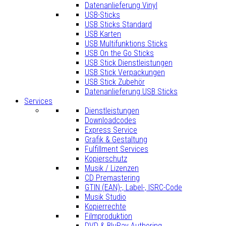
Datenanlieferung Vinyl
USB-Sticks
USB Sticks Standard
USB Karten
USB Multifunktions Sticks
USB On the Go Sticks
USB Stick Dienstleistungen
USB Stick Verpackungen
USB Stick Zubehör
Datenanlieferung USB Sticks
Services
Dienstleistungen
Downloadcodes
Express Service
Grafik & Gestaltung
Fulfillment Services
Kopierschutz
Musik / Lizenzen
CD Premastering
GTIN (EAN)-, Label-, ISRC-Code
Musik Studio
Kopierrechte
Filmproduktion
DVD & BluRay Authoring