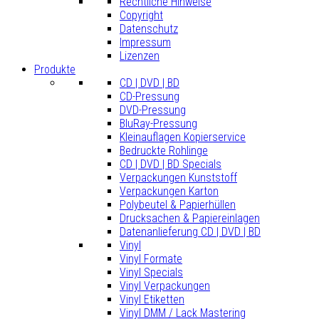
Rechtliche Hinweise
Copyright
Datenschutz
Impressum
Lizenzen
Produkte
CD | DVD | BD
CD-Pressung
DVD-Pressung
BluRay-Pressung
Kleinauflagen Kopierservice
Bedruckte Rohlinge
CD | DVD | BD Specials
Verpackungen Kunststoff
Verpackungen Karton
Polybeutel & Papierhüllen
Drucksachen & Papiereinlagen
Datenanlieferung CD | DVD | BD
Vinyl
Vinyl Formate
Vinyl Specials
Vinyl Verpackungen
Vinyl Etiketten
Vinyl DMM / Lack Mastering